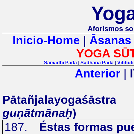
Yoga
Aforismos so
Inicio-Home
|
Āsanas
YOGA SŪ
Samādhi Pāda
|
Sādhana Pāda
|
Vibhūt
Anterior
|
Pātañjalayogaśāstr
guṇātmānaḥ
)
187.
Éstas formas pue