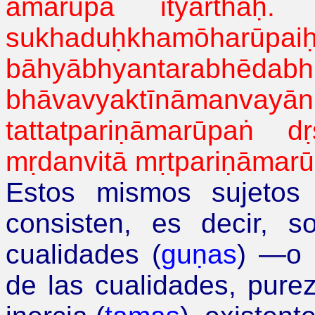
āmarūpā
ityarthaḥ
. 
sukhaduḥkhamōharūpai
bāhyābhyantarabhēdabh
bhāvavyaktīnāmanvayā
tattatpariṇāmarūpaṅ
dṛ
mṛdanvitā
mṛtpariṇāmar
Estos mismos sujetos 
consisten, es decir, 
cualidades (
guṇas
)
—
o 
de las cualidades, purez