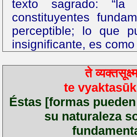
texto sagrado:
“
la 
constituyentes funda
perceptible; lo que p
insignificante, es com
ते
व्यक्तसूक्ष्
te vyaktasū
Éstas [formas pueden s
su naturaleza s
fundamenta