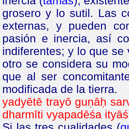
inercia (
tamas
), existent
grosero y lo sutil. Las c
externas, y pueden con
pasión e inercia, así c
indiferentes; y lo que se
otro se considera su mod
que al ser concomitante
modificada de la tierra.
yadyētē
trayō
guṇāḥ
sar
dharmīti
vyapadēśa
ityā
Si las tres cualidades (
g