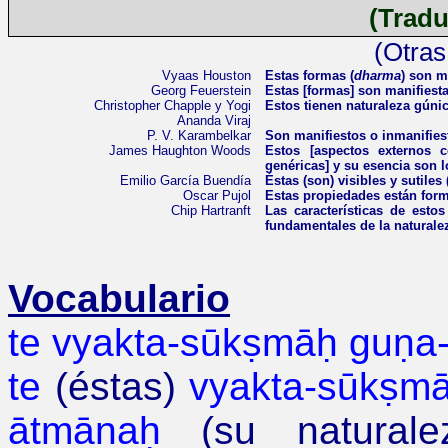
(Tradu
(Otras
Vyaas
Houston
Estas formas (
dharma
) son m
Georg Feuerstein
Estas [formas] son manifiesta
Christopher
Chapple
y
Yogi
Estos tienen naturaleza gúnic
Ananda
Viraj
P. V.
Karambelkar
Son manifiestos o inmanifiest
James
Haughton
Woods
Estos [aspectos externos c
genéricas] y su esencia son l
Emilio García Buendía
Éstas (son) visibles y sutiles
Oscar Pujol
Estas propiedades están form
Chip
Hartranft
Las características de esto
fundamentales de la naturale
Vocabulario
te vyakta-sūkṣmāḥ guṇa
te
(éstas)
vyakta-sūkṣm
ātmānaḥ
(su naturalez