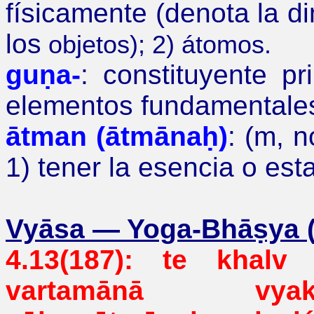
físicamente (denota la d
los
objetos); 2) átomos.
guṇa-
: constituyente p
elementos
fundamentale
ātman (ātmānaḥ)
: (m, n
1) tener la esencia o es
Vyāsa
—
Yoga-Bhāṣya (s
4.13(187): te khal
vartamānā
vya