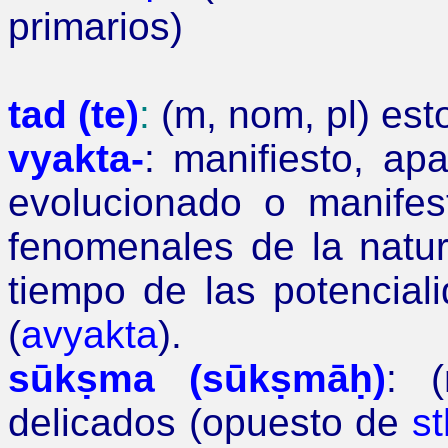
primarios)
tad (te)
:
(m, nom, pl) esto
vyakta-
: manifiesto, apa
evolucionado o manifes
fenomenales de la natur
tiempo de las potencial
(
avyakta
).
sūkṣma (sūkṣmāḥ)
: (
delicados (opuesto de
st