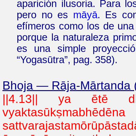
aparición ilusoria. Para 
pero no es
māyā
. Es c
efímeros como los de una 
porque la naturaleza primo
es una simple proyecció
“
Yogasūtra
”
,
pag.
358).
Bhoja
—
Rāja-Mārtanda 
||4.13|| ya
ētē
d
vyaktasūkṣmabhēdēna
sattvarajastamōrūpāstad