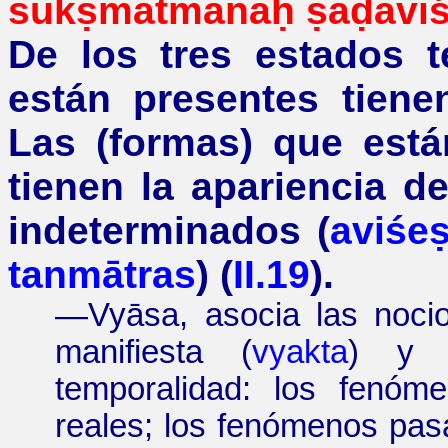
sūkṣmātmānaḥ
ṣaḍa
vi
De los tres estados 
están presentes tiene
Las (formas) que está
tienen la apariencia d
indeterminados (
aviśe
tanmātras
) (
II.19
).
—
Vyāsa, asocia las nocio
manifiesta (
vyakta
) y s
temporalidad: los fenóm
reales; los fenómenos pasa