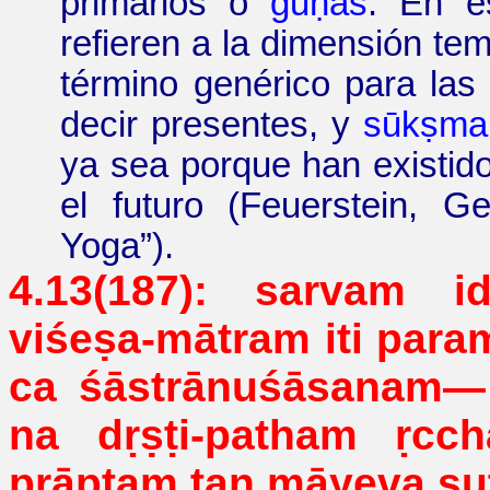
primarios o
guṇas
. En e
refieren a la dimensión te
término genérico para las
decir presentes, y
sūkṣma
ya sea porque han existido
el futuro (Feuerstein, 
Yoga
”
).
4.13(187): sarvam
viśeṣa-mātram iti para
ca śāstrānuśāsanam
—
na dṛṣṭi-
patham
ṛcch
prāptaṃ
tan
māyeva
su