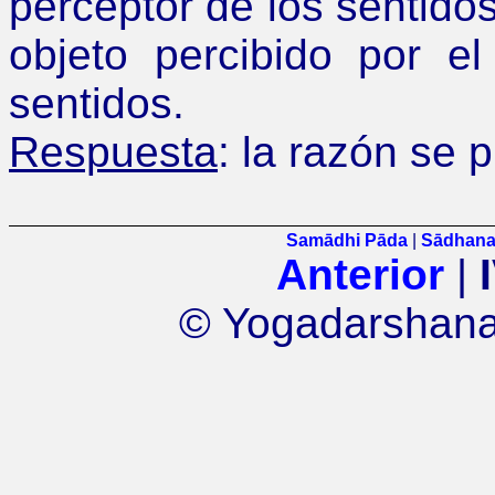
perceptor de los sentido
objeto percibido por e
sentidos.
Respuesta
: la razón se 
Samādhi Pāda
|
Sādhana
Anterior
|
© Yogadarshana