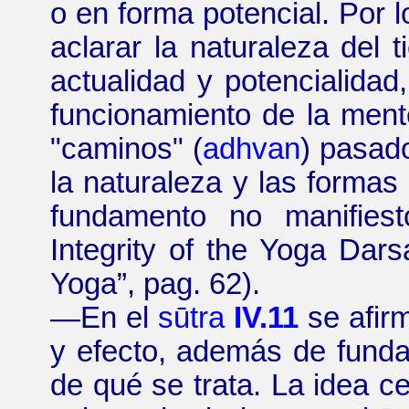
o en forma potencial. Por l
aclarar la naturaleza del 
actualidad y potencialidad
funcionamiento de la mente
"caminos" (
adhvan
) pasado
la naturaleza y las forma
fundamento no manifie
Integrity
of
the Yoga
Dars
Yoga
”
,
pag.
62).
—
En el
sūtra
IV.11
se afir
y efecto, además de funda
de qué se trata. La idea ce