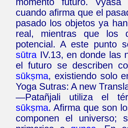
momento futuro. Vyāsa s
cuando afirma que el pasad
pasado los objetos ya han
real, mientras que los 
potencial. A este punto s
sūtra
IV.13, en donde las 
el futuro se describen 
sūkṣma
, existiendo solo e
Yoga
Sutras
: A new
Transl
—
Patañjali utiliza el 
sūkṣma
. Afirma que son l
componen el universo; s