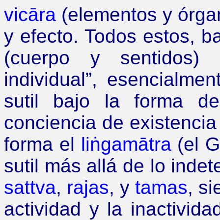
vicāra
(elementos y órga
y efecto. Todos estos, b
(cuerpo y sentidos)
individual
”
, esencialmen
sutil bajo la forma d
conciencia de existencia 
forma el
liṅgamātra
(el G
sutil más allá de lo ind
sattva
,
rajas
, y
tamas
, s
actividad y la inactivid