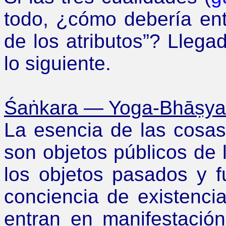
todo,
¿
cómo debería ent
de los atributos
”
? Llegad
lo siguiente.
Śaṅkara
—
Yoga-Bhāṣya-V
La esencia de las cosas
son objetos públicos de l
los objetos pasados y f
conciencia de existencia 
entran en manifestació