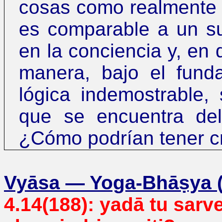
cosas como realmente 
es comparable a un s
en la conciencia y, en d
manera, bajo el fund
lógica indemostrable,
que se encuentra del
¿
Cómo podrían tener cr
Vyāsa
—
Yoga-Bhāṣya (s
4.14(188):
yadā tu sarv