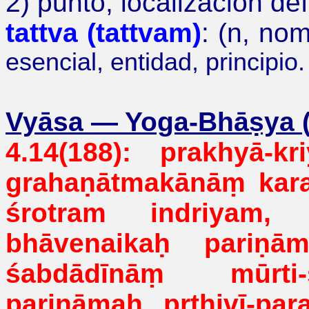
2) punto, localización def
tattva (tattvam)
: (n, no
esencial, entidad, principio
.
Vyāsa
—
Yoga-Bhāṣya (s
4.14(188): prakhyā-kriy
grahaṇātmakānāṃ
kara
śrotram
indriyam
bhāvenaikaḥ
pariṇā
śabdādīnāṃ
mūrti-s
pariṇāmaḥ pṛthivī-p