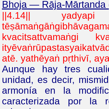
Bhoja
—
Rāja-Mārtanda 
||4.14||
yadyapi
tēṣāmaṅgāṅgibhāvagam
kvacitsattvamaṅgi
kva
ityēvaṅrūpastasyaikatv
atē
.
yathēyaṅ
pṛthivī,
ay
Aunque hay tres cuali
unidad, es decir, mismi
armonía en la modific
caracterizada por la 