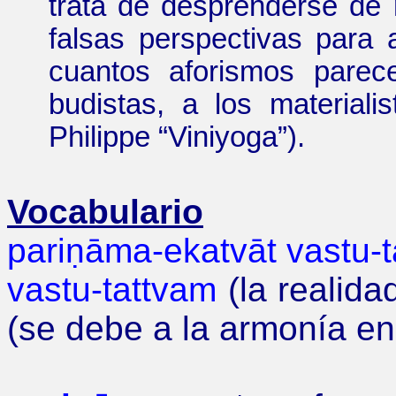
trata de desprenderse de 
falsas perspectivas para a
cuantos aforismos parec
budistas, a los material
Philippe
“
Viniyoga
”
).
Vocabulario
pariṇāma-ekatvāt vastu-
vastu-tattvam
(la realida
(se debe a la armonía en