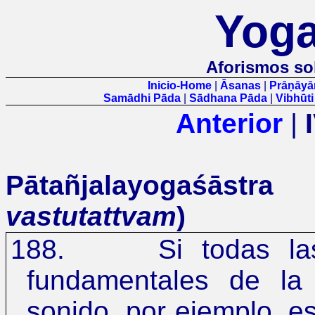
Yoga
Aforismos so
Inicio-Home
|
Āsanas
|
Prāṇāy
Samādhi Pāda
|
Sādhana Pāda
|
Vibhūt
Anterior
|
Pātañjalayogaśā
vastutattvam
)
188.
Si todas la
fundamentales de l
sonido, por ejemplo, e