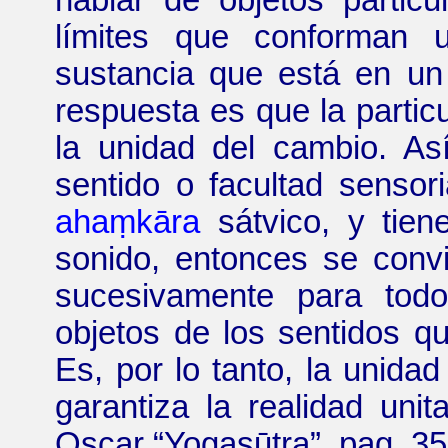
límites que conforman u
sustancia que está en u
respuesta es que la partic
la unidad del cambio. A
sentido o facultad sensori
ahaṃkāra
sátvico, y tien
sonido, entonces se convi
sucesivamente para todo
objetos de los sentidos qu
Es, por lo tanto, la unidad
garantiza la realidad unit
Oscar
“
Yogasūtra
”
,
pag.
35