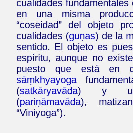
cualidades fundamentales 
en una misma producció
“
coseidad
”
del objeto pro
cualidades (
guṇas
) de la m
sentido. El objeto es pue
espíritu, aunque no exist
puesto que está en co
sāṃkhyayoga
fundamenta
(
satkāryavāda
) y una 
(
pariṇāmavāda
), matiza
“
Viniyoga
”
).