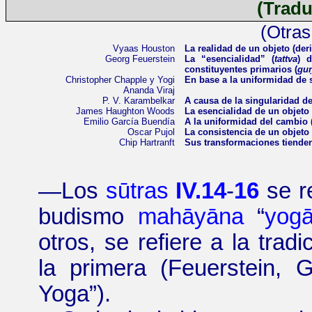
(Tradu
(Otras
Vyaas
Houston
La realidad de un objeto (der
Georg Feuerstein
La “esencialidad” (
tattva
) 
constituyentes primarios (
gu
Christopher
Chapple
y
Yogi
En base a la uniformidad de
Ananda
Viraj
P. V.
Karambelkar
A causa de la singularidad de
James
Haughton
Woods
La esencialidad de un objeto
Emilio García Buendía
A la uniformidad del cambio 
Oscar Pujol
La consistencia de un objeto
Chip
Hartranft
Sus transformaciones tiende
—
Los
sūtras
IV.14
-
16
se re
budismo
mahāyāna
“
yogā
otros, se refiere a la trad
la primera (Feuerstein,
Yoga
”
).