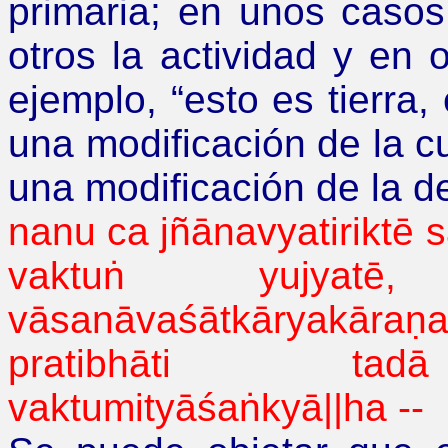
primaria; en unos casos
otros la actividad y en o
ejemplo,
“
esto es tierra, 
una modificación de la cu
una modificación de la de
nanu
ca
jñānavyatiriktē
s
vaktuṅ
yujyatē
,
vāsanāvaśātkāryakāraṇa
pratibhāti
ta
vaktumityāśaṅkyā
||ha --