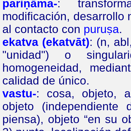
pariṇāma-
:
transfor
modificación, desarrollo 
al contacto con
puruṣa
.
ekatva (ekatvāt)
: (
n, abl
"unidad") o singul
homogeneidad, mediant
calidad de único.
vastu-
: cosa, objeto, a
objeto (independiente 
piensa), objeto
“
en su ob