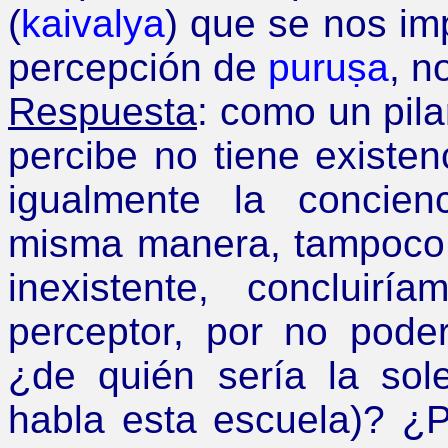
(
kaivalya
) que se nos im
percepción de
puruṣa
, n
Respuesta
: como un pil
percibe no tiene existen
igualmente la concienc
misma manera, tampoco t
inexistente, concluir
perceptor, por no pode
¿
de quién sería la sol
habla esta escuela)?
¿
P