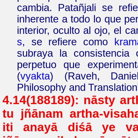
cambia.
Patañjali
se refie
inherente a todo lo que p
interior, oculto al ojo, el 
s
, se refiere como
kram
subraya la consistencia 
perpetuo que experime
(
vyakta
)
(
Raveh
, Danie
Philosophy
and
Translation
4.14(188189):
nāsty
art
tu jñānam artha-
visah
iti
anayā
diśā
ye va