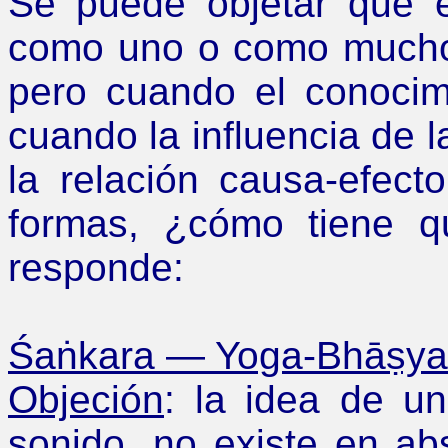
Se puede objetar que e
como uno o como mucho
pero cuando el conocim
cuando la influencia de 
la relación causa-efect
formas,
¿
cómo tiene q
responde:
Śaṅkara
—
Yoga-Bhāṣya-V
Objeción
: la idea de un
sonido, no existe en ab