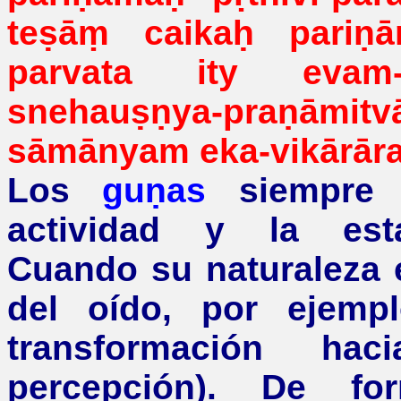
teṣāṃ
caikaḥ
pariṇā
parvata
ity evam
snehauṣṇya-praṇāmitv
sāmānyam
eka-
vikārā
Los
guṇas
siempre
actividad y la estab
Cuando su naturaleza e
del oído, por ejemp
transformación ha
percepción). De fo