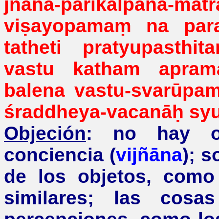
jñāna-
parikalpanā
-mā
viṣayopamaṃ
na para
tatheti
pratyupasthit
vastu katham
apram
balena
vastu-
svarūpa
śraddheya-vacanāḥ
syu
Objeción
: no hay o
conciencia (
vijñāna
); 
de los objetos, como
similares; las cosa