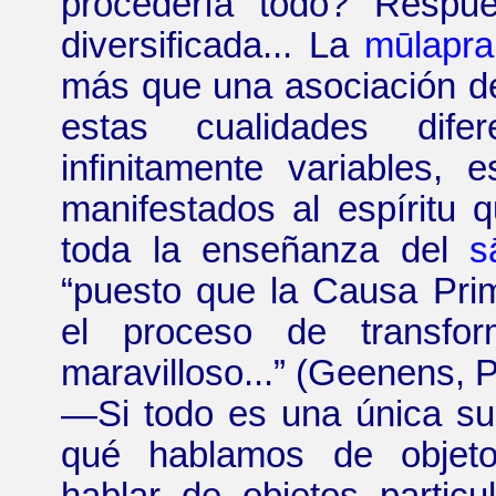
procedería todo? Respu
diversificada... La
mūla
pra
más que una asociación de
estas cualidades dife
infinitamente variables, 
manifestados al espíritu 
toda la enseñanza del
s
“
puesto que
la Causa Pri
el proceso de transf
maravilloso...
”
(Geenens, P
—
Si todo es una única s
qué hablamos de objeto
hablar de objetos partic