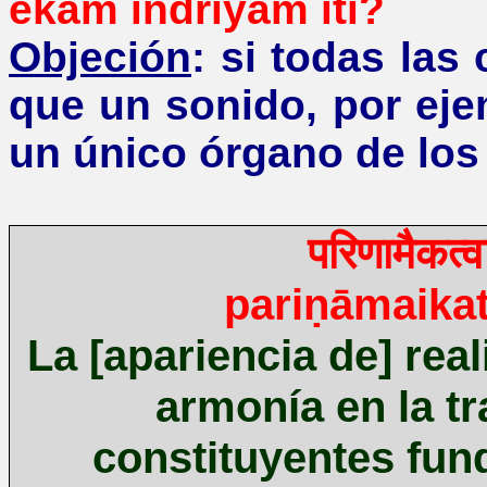
ekam
indriya
m
iti?
Objeción
: si todas la
que un sonido, por eje
un único órgano de los 
परिणामैकत्वा
pariṇāmaika
La [apariencia de] real
armonía en la t
constituyentes fun