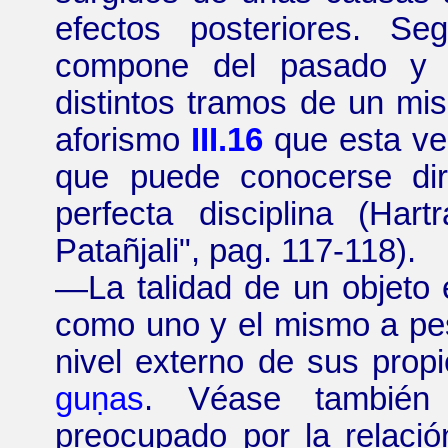
efectos posteriores. Se
compone del pasado y d
distintos tramos de un mis
aforismo
III.16
que esta ver
que puede conocerse dir
perfecta disciplina (
Hartr
Patañjali",
pag.
117-118
).
—
La talidad de un objeto 
como uno y el mismo a pes
nivel externo de sus prop
guṇas
. Véase tambié
preocupado por la relaci