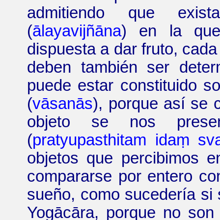
admitiendo que exist
(
ālayavijñāna
) en la que
dispuesta a dar fruto, cada
deben también ser deter
puede estar constituido s
(
vāsanās
), porque así se c
objeto se nos presen
(
pratyupasthitam
idaṃ sva
objetos que percibimos 
compararse por entero co
sueño, como sucedería si s
Yogācāra
, porque no son 