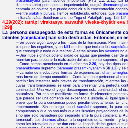
prasaṃkhyāna
para hacerlos impotentes (PYŚ 2.2, 2.11). En la
discriminatorio) permanezca inquebrantable, surgirá
dharmameghas
centrada en objetos que puede conducir a la concentración cogniti
—entre
prakṛti
y
puruṣa
. Hemos establecido, entonces, que
prasaṃ
in Sarvāstivāda
Buddhism
and the Yoga
of
Patañjali”,
pag.
133-134,
4.29(202):
tatrāpi
viraktasya
sarvathā viveka-khyātir eva
||29||
La persona desapegada de esta forma es únicamente cono
latentes (
saṃskāras
) han sido destruidas. Entonces, en e
—
Se posee algún apego a los frutos de la iluminación. Pero finalm
bloquear los negativos; y en
I.51
se dice que incluso los
saṃskāra
que conseguir y nada que realizar. A estas alturas los
vāsanās
no e
—Una nube significa potencialidad de aguas que pueden caer de un 
reunirían para preparar la realización del aislamiento supremo. El 
—Como hemos mencionado en el aforismo
2.26
, hay dos tipos de 
prasaṃkhyāna
supremo (
paramaṃ
prasaṃkhyānam
VBh
1.2
) y se
—La nube de irreductibles formas de experiencias,
dharma-megha
más breve de tiempo conocible… Como la mente pertenece al reino de
percibir los instantes más breves de transformación, mientras las
cuyas transformaciones se unen para presentar una perfecta cont
continuidad. Una vez el yogui descompone esta continuidad, el dr
naturaleza. Por eso se manifiesta en forma de elementos percep
que parece ser una corriente de experiencia unitaria. Al igual qu
breve que la pura conciencia puede percibir directamente. En cir
impermanente. Sin embargo, en el
samādhi
supremo, la pura co
compuestas y que no son más que las ilusorias proyecciones de la 
sino que solo parpadean por separado ante la pura conciencia. A
torrencial”. Los
dharmas
afloran a la superficie de la mente —y la 
como los intervalos que se dan entre la llegada de las gotas al su