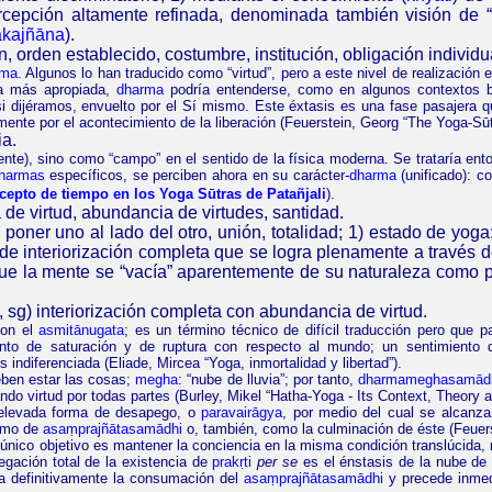
rcepción altamente refinada, denominada también visión de “o
akajñāna
).
ón, orden establecido, costumbre, institución, obligación individual
rma
. Algunos lo han traducido como “virtud”, pero a este nivel de realización 
ma más apropiada,
dharma
podría entenderse, como en algunos contextos bud
i dijéramos, envuelto por el Sí mismo. Este éxtasis es una fase pasajera que
mente por el acontecimiento de la liberación (Feuerstein, Georg “
The Yoga-Sū
ia.
e), sino como “campo” en el sentido de la física moderna. Se trataría ent
harmas
específicos, se perciben ahora en su carácter-
dharma
(unificado): c
cepto de tiempo en los Yoga Sūtras de Patañjali
).
 de virtud,
abundancia de virtudes, santidad.
 poner uno al lado del otro, unión, totalidad;
1) estado de yoga
o de interiorización completa que se logra plenamente a través 
 que la mente se “vacía” aparentemente de su naturaleza como
, sg
) interiorización completa con abundancia de virtud.
con el
asmitā
nugata
; es un término técnico de difícil traducción pero que p
to de saturación y de ruptura con respecto al mundo; un sentimiento d
is indiferenciada (Eliade, Mircea
“Yoga, inmortalidad y libertad”
).
deben estar las cosas;
megha
: “nube de lluvia”; por tanto,
dharmameghasamād
ndo virtud por todas partes (Burley, Mikel “
Hatha
-Yoga - Its Context, Theory 
 elevada forma de desapego, o
para
vair
ā
gya
, por medio del cual se alcanza
imo de
asaṃprajñātasamādhi
o, también, como la culminación de éste
(Feuers
 único objetivo es mantener la conciencia en la misma condición translúcida
gación total de la existencia de
prakṛti
per se
es el énstasis de la nube d
ta definitivamente la consumación del
asaṃprajñātasamādhi
y precede inmedi