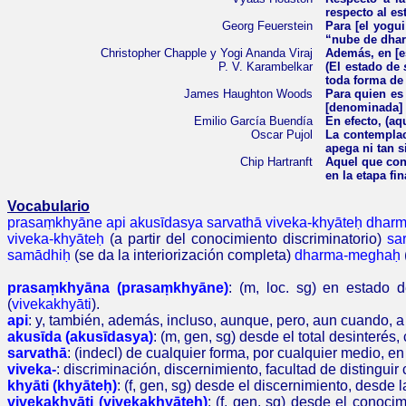
respecto al e
Georg Feuerstein
Para [el yogui
“nube de dha
Christopher Chapple y Yogi Ananda Viraj
Además, en [e
P. V. Karambelkar
(El estado de
toda forma d
James Haughton Woods
Para quien es
[denominada] 
Emilio García Buendía
En efecto, (aq
Oscar Pujol
La contemplac
apega ni tan s
Chip Hartranft
Aquel que con
en la etapa fi
Vocabulario
prasaṃkhyāne api akusīdasya sarvathā viveka-khyāteḥ dha
viveka-khyāteḥ
(a partir del conocimiento discriminatorio)
sa
samādhiḥ
(se da la interiorización completa)
dharma-meghaḥ
prasaṃkhyāna (prasaṃkhyāne)
: (m, loc. sg) en estado 
(
vivekakhy
ā
ti
)
.
api
: y,
también, además, incluso, aunque, pero, aun cuando,
a
akusīda (akusīdasya)
: (m, gen, sg) desde el
total desinterés
sarvathā
:
(indecl)
de cualquier forma, por cualquier medio, e
viveka-
: discriminación, discernimiento
, facultad de distinguir
khyāti (khyāteḥ)
: (f, gen, sg) desde el discernimiento, desde
vivekakhyāti (vivekakhyāteḥ)
: (f, gen, sg) desde el conoci