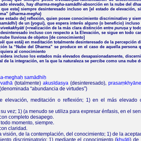
stado elevado, hay
dharma-megha-samādhi
-absorción en la nube del dh
 que esta] siempre desinteresado incluso en [el estado de elevación, s
rma” (
dharma-megha
)
se estado de] reflexión, quien posee conocimiento discriminativo y siem
samādhi
) de un (yogui), que espera interés alguno (o beneficio) inclus
e
vivekakhyāti
(=realización de la más clara distinción entre
puruṣa
y tod
 desinteresado incluso con respecto a la Elevación, se sigue en todo ca
nube lluviosa de objetos [de conocimiento]
uél que está) en meditación totalmente desinteresado de la percepción d
ión la “Nube del Dharma” se produce en el caso de aquella persona que,
iquiera al conocimiento
sidera incluso los estados más elevados desapasionadamente, discern
nal de la integración, en la que la naturaleza se percibe como una nube 
rma-meghaḥ samādhiḥ
rvathā
(totalmente)
akusīdasya
(desinteresado),
prasaṃkhyāne
(denominada “abundancia de virtudes”)
de elevación, meditación o reflexión;
1) en el más elevado c
 su vez
; 1) (a menudo se utiliza para expresar énfasis, en el sen
, con completo desapego.
n todo momento, siempre.
 con claridad
.
 la visión, de la contemplación, del conocimiento; 1) de la acep
miento discriminatorio; 1) mediante el
conocimiento (
khyāti
) de 