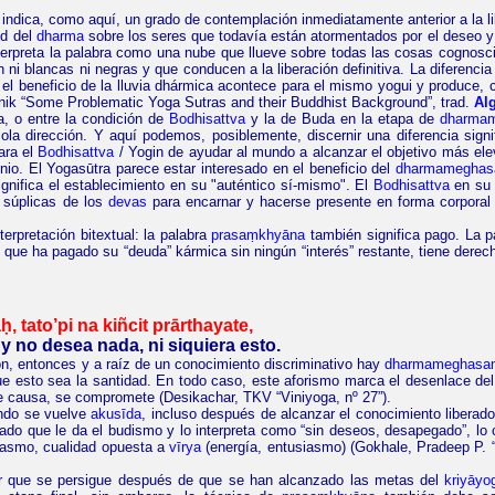
e indica, como aquí, un grado de contemplación inmediatamente anterior a la 
ud del
dharma
sobre los seres que todavía están atormentados por el deseo y l
nterpreta la palabra como una nube que llueve sobre todas las cosas cognos
ni blancas ni negras y que conducen a la liberación definitiva. La diferencia 
el beneficio de la lluvia dhármica acontece para el mismo yogui y produce, c
ik “
Some
Problematic
Yoga
Sutras
and
their
Buddhist
Background
”, trad.
Al
, o entre la condición de
Bodhisattva
y la de Buda en la etapa de
dharma
la dirección. Y aquí podemos, posiblemente, discernir una diferencia signifi
para el
Bodhisattva
/ Yogin de ayudar al mundo a alcanzar el objetivo más elev
io. El Yogasūtra parece estar interesado en el beneficio del
dharmameghas
gnifica el establecimiento en su "auténtico sí-mismo". El
Bodhisattva
en su 
 súplicas de los
devas
para encarnar y hacerse presente en forma corporal 
nterpretación
bitextual
: la palabra
prasaṃkhyāna
también significa pago. La 
, que ha pagado su
“
deuda
”
kármica sin ningún
“
interés
”
restante, tiene derec
aḥ
,
tato
’
pi
na
kiñcit
prārthayate
,
 no desea nada, ni siquiera esto.
n, entonces y a raíz de un conocimiento discriminativo hay
dharmameghasa
que esto sea la santidad. En todo caso, este aforismo marca el desenlace del
de causa, se compromete (Desikachar, TKV “
Viniyoga, nº 27
”).
do se vuelve
akusīda
, incluso después de alcanzar el conocimiento liberado
icado que le da el budismo y lo interpreta como “sin deseos, desapegado”, lo 
usiasmo, cualidad opuesta a
vīrya
(energía, entusiasmo) (
Gokhale
,
Pradeep
P. 
or que se persigue después de que se han alcanzado las metas del
kriyāyo