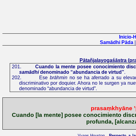
Inicio
Samādhi Pāda
Pātañjalayogaśāstra (p
201.
Cuando la mente posee conocimiento discr
samādhi
denominado “abundancia de virtud”
.
202.
Ese
brāhmin
no se ha aferrado a su elevad
discriminativo por doquier. Ahora no le surgen ya nu
denominado “abundancia de virtud”.
prasaṃkhyāne ’
Cuando [la mente] posee conocimiento discri
profunda, [alcanz
Vyaas Houston
Respecto a la