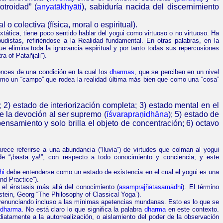
troidad” (
anyatākhyāti
), sabiduría nacida del discernimiento
 o colectiva (física, moral o espiritual).
extática, tiene poco sentido hablar del yogui como virtuoso o no virtuoso. Ha
istas, refiriéndose a la Realidad fundamental. En otras palabras, en la
 elimina toda la ignorancia espiritual y por tanto todas sus repercusiones
tra
of
Patañjali
”).
onces de una condición en la cual los
dharmas
, que se perciben en un nivel
omo un “campo” que rodea la realidad última más bien que como una “cosa”
;
2) estado de
interiorización completa;
3) estado mental en el
de la devoción al ser supremo (
īśvarapraṇidhāna
); 5) estado de
 pensamiento
y solo brilla el objeto de concentración; 6) octavo
arece referirse a una abundancia (“lluvia”) de virtudes que colman al yogui
e “¡basta ya!”, con respecto a todo conocimiento y conciencia; y este
hi
debe entenderse como un estado de existencia en el cual el yogui es una
and Practice
”).
 el énstasis más allá del conocimiento (
asaṃprajñātasamādhi
). El término
tein, Georg “
The Philosophy
of
Classical Yoga
”).
, renunciando incluso a las mínimas apetencias mundanas. Esto es lo que se
e
dharma
. No está claro lo que significa la palabra
dharma
en este contexto.
atamente a la autorrealización, o aislamiento del poder de la observación