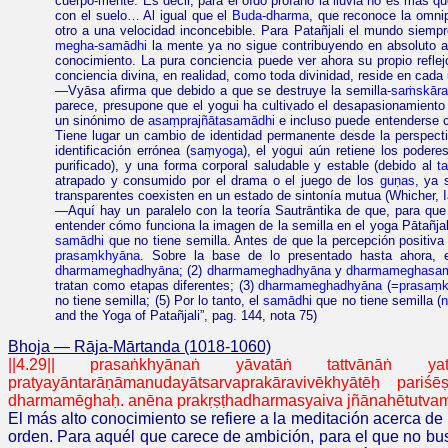
cuerpo-mente. Es decir, para el oído profano la lluvia no es más qu
con el suelo… Al igual que el
Buda-dharma
, que reconoce la omni
otro a una velocidad inconcebible. Para Patañjali el mundo siempr
megha-samādhi
la mente ya no sigue contribuyendo en absoluto a 
conocimiento. La pura conciencia puede ver ahora su propio reflej
conciencia divina, en realidad, como toda divinidad, reside en cad
—
Vyāsa
afirma que debido a que se destruye la semilla-
saṁskār
parece, presupone que el yogui ha cultivado el desapasionamiento 
un sinónimo de
asaṃprajñātasamādhi
e incluso puede entenderse
Tiene lugar un cambio de identidad permanente desde la perspect
identificación errónea (
saṃyoga
), el yogui aún retiene los poder
purificado), y una forma corporal saludable y estable (debido al
t
atrapado y consumido por el drama o el juego de los
guṇas
, ya 
transparentes coexisten en un estado de sintonía mutua (
Whicher
, 
—Aquí hay un paralelo con la teoría Sautrāntika de que, para que 
entender cómo funciona la imagen de la semilla en el yoga Pātañjal
samādhi
que no tiene semilla. Antes de que la percepción positiv
prasaṃkhyāna
. Sobre la base de lo presentado hasta ahora,
dharmameghadhyāna
; (2)
dharmameghadhyāna
y
dharmameghasa
tratan como etapas diferentes; (3)
dharmameghadhyāna
(=
prasaṃ
no tiene semilla; (5) Por lo tanto, el
samādhi
que no tiene semilla (
n
and the Yoga
of
Patañjali”,
pag.
144, nota 75)
Bhoja — Rāja-Mārtanda (1018-1060)
||4.29||
prasaṅkhyānaṅ
yāvatāṅ
tattvānāṅ
ya
pratyayāntarāṇāmanudayātsarvaprakāravivēkhyātēḥ
pariś
dharmamēghaḥ
.
anēna
prakṛṣṭhadharmasyaiva
jñānahētutvam
El más alto conocimiento se refiere a la meditación acerca de 
orden. Para aquél que carece de ambición, para el que no busc