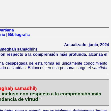
Darśana
rio
|
Bibliografía
Actualizado: junio, 2024
mameghaḥ samādhiḥ)
 con respecto a la comprensión más profunda, alcanza
el
na desapegada de esta forma es únicamente conocimiento
sido destruidas. Entonces, en esa persona, surge el
samādhi
meghaḥ samādhiḥ
s, incluso con respecto a la comprensión más
ndancia de virtud”
nto (entre
sattva
y
puruṣa
), que es totalmente desinteresada incluso