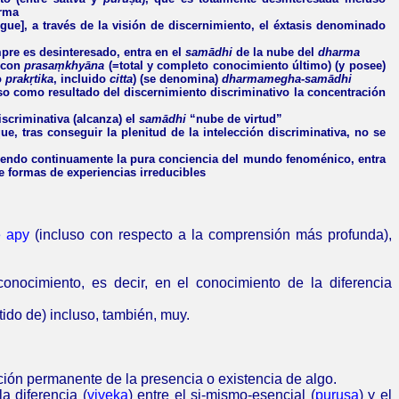
arma
igue], a través de la visión de discernimiento, el éxtasis denominado
pre es desinteresado, entra en el
samādhi
de la nube del
dharma
o con
prasaṃkhyāna
(=total y completo conocimiento último) (y posee)
o
prakṛtika
, incluido
citta
) (se denomina)
dharmamegha-samādhi
so como resultado del discernimiento discriminativo la concentración
iscriminativa (alcanza) el
samādhi
“nube de virtud”
 tras conseguir la plenitud de la intelección discriminativa, no se
iendo continuamente la pura conciencia del mundo fenoménico, entra
de formas de experiencias irreducibles
 apy
(incluso con respecto a la comprensión más profunda),
onocimiento, es decir, en el conocimiento de la diferencia
tido de) incluso, también, muy.
tación permanente de la presencia o existencia de algo.
la diferencia (
viveka
) entre el si-mismo-esencial (
puruṣa
) y el