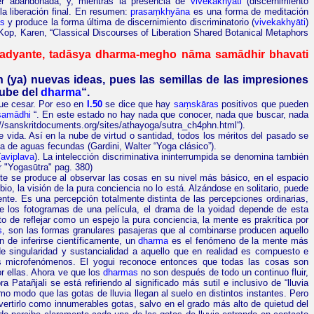
r abandonada, y, mientras la presencia de
vivekakhyāti
(discernimiento
la liberación final. En resumen:
prasaṃkhyāna
es una forma de meditación
as
y produce la forma última de discernimiento discriminatorio (
vivekakhyāti
)
Kop
, Karen, “Classical
Discourses
of
Liberation
Shared
Botanical
Metaphors
adyante
,
tadāsya
dharma-
megho
nāma
samādhir bhavati
(ya) nuevas ideas, pues las semillas de las impresiones
ube del
dharma
“.
 que cesar. Por eso en
I.50
se dice que hay
saṃskāras
positivos que pueden
samādhi
“. En este estado no hay nada que conocer, nada que buscar, nada
://sanskritdocuments.org/sites/athayoga/sutra_ch4phn.html
“).
vida. Así en la nube de virtud o santidad, todos los méritos del pasado se
ada de aguas fecundas (Gardini, Walter
“Yoga clásico”
).
(
aviplava
). La intelección discriminativa ininterrumpida se denomina también
r "Yogasūtra"
pag.
380)
Este se produce al observar las cosas en su nivel más básico, en el espacio
, la visión de la pura conciencia no lo está. Alzándose en solitario, puede
ente. Es una percepción totalmente distinta de las percepciones ordinarias,
ue los fotogramas de una película, el drama de la yoidad depende de esta
o de reflejar como un espejo la pura conciencia, la mente es
prakrítica
por
s
, son las formas granulares pasajeras que al combinarse producen aquello
 de inferirse científicamente, un
dharma
es el fenómeno de la mente más
e singularidad y sustancialidad a aquello que en realidad es compuesto e
s microfenómenos. El yogui reconoce entonces que todas las cosas son
or ellas. Ahora ve que los
dharmas
no son después de todo un continuo fluir,
a Patañjali se está refiriendo al significado más sutil e inclusivo de “lluvia
o modo que las gotas de lluvia llegan al suelo en distintos instantes. Pero
vertirlo como innumerables gotas, salvo en el grado más alto de quietud del