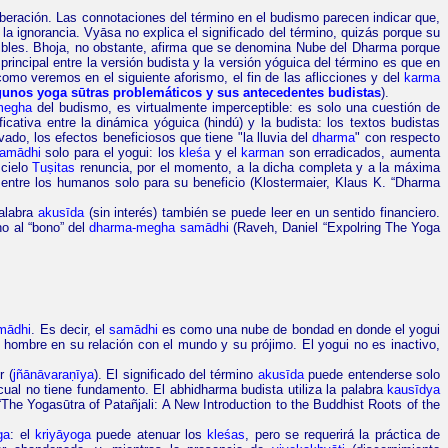
liberación. Las connotaciones del término en el budismo parecen indicar que,
a ignorancia. Vyāsa no explica el significado del término, quizás porque su
cibles. Bhoja, no obstante, afirma que se denomina Nube del Dharma porque
principal entre la versión budista y la versión yóguica del término es que en
omo veremos en el siguiente aforismo, el fin de las aflicciones y del
karma
gunos yoga sūtras problemáticos y sus antecedentes budistas
).
megha
del budismo, es virtualmente imperceptible: es solo una cuestión de
cativa entre la dinámica yóguica (hindú) y la budista: los textos budistas
ado, los efectos beneficiosos que tiene "la lluvia del
dharma
" con respecto
amādhi
solo para el yogui: los
kleśa
y el
karman
son erradicados, aumenta
cielo
Tuṣitas
renuncia, por el momento, a la dicha completa y a la máxima
entre los humanos solo para su beneficio (Klostermaier, Klaus K. “Dharma
palabra
akusīda
(sin interés) también se puede leer en un sentido financiero.
ho al
“
bono
”
del
dharma-megha samādhi
(
Raveh
, Daniel
“
Expolring
The
Yoga
mādhi
. Es decir, el
samādhi
es como una nube de bondad en donde el yogui
 hombre en su relación con el mundo y su prójimo. El yogui no es inactivo,
r (
jñānāvaraṇīya
). El significado del término
akusīda
puede entenderse solo
cual no tiene fundamento. El abhidharma budista utiliza la palabra
kausīdya
“The Yogasūtra
of
Patañjali: A New
Introduction
to
the
Buddhist
Roots
of
the
ga
: el
kriyāyoga
puede atenuar los
kleśas
, pero se requerirá la práctica de