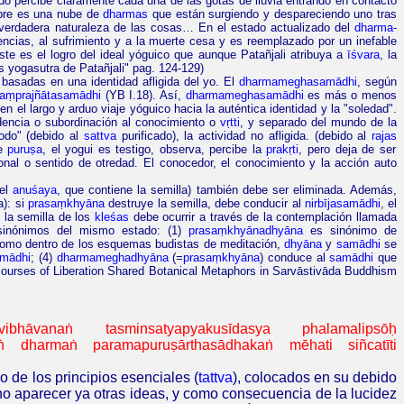
zado percibe claramente cada una de las gotas de lluvia entrando en contacto
empre es una nube de
dharmas
que están surgiendo y despareciendo uno tras
la verdadera naturaleza de las cosas… En el estado actualizado del
dharma-
ncias, al sufrimiento y a la muerte cesa y es reemplazado por un inefable
ste es el logro del ideal yóguico que aunque Patañjali atribuya a
īśvara
, la
os
yogasutra
de Patañjali"
pag.
124-129)
 basadas en una identidad afligida del yo. El
dharmameghasamādhi
, según
aṃprajñātasamādhi
(YB I.18). Así,
dharmameghasamādhi
es más o menos
 en el largo y arduo viaje yóguico hacia la auténtica identidad y la "soledad".
ndencia o subordinación al conocimiento o
vṛtti
, y separado del mundo de la
todo" (debido al
sattva
purificado), la actividad no afligida. (debido al
rajas
de
puruṣa
, el yogui es testigo, observa, percibe la
prakṛti
, pero deja de ser
onal o sentido de otredad. El conocedor, el conocimiento y la acción auto
el
anuśaya
, que contiene la semilla) también debe ser eliminada. Además,
a): si
prasaṃkhyāna
destruye la semilla, debe conducir al
nirbījasamādhi
, el
e la semilla de los
kleśas
debe ocurrir a través de la contemplación llamada
inónimos del mismo estado: (1)
prasaṃkhyānadhyāna
es sinónimo de
omo dentro de los esquemas budistas de meditación,
dhyāna
y
samādhi
se
mādhi
; (4)
dharmameghadhyāna
(=
prasaṃkhyāna
) conduce al
samādhi
que
courses
of
Liberation
Shared
Botanical
Metaphors
in Sarvāstivāda
Buddhism
avibhāvanaṅ
tasminsatyapyakusīdasya
phalamalipsōḥ
ṅ
dharmaṅ
paramapuruṣārthasādhakaṅ
mēhati
siñcatīti
o de los principios esenciales (
tattva
), colocados en su debido
 no aparecer ya otras ideas, y como consecuencia de la lucidez