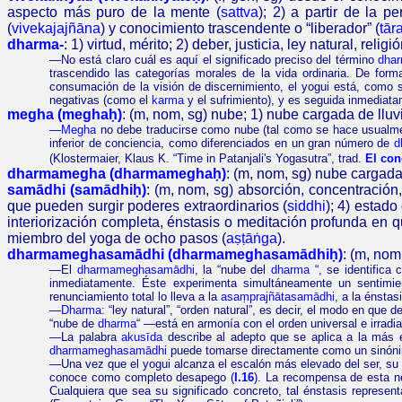
aspecto más puro de la mente (
sattva
); 2)
a partir de
la pe
(
vivekajajñāna
) y
conocimiento trascendente o “liberador” (
tār
dharma-
:
1)
virtud, mérito;
2)
deber, justicia, ley natural, religi
—
No está claro cuál es aquí el significado preciso del término
dha
trascendido las categorías morales de la vida ordinaria. De for
consumación de la visión de discernimiento, el yogui está, como s
negativas (como el
karma
y el sufrimiento), y es seguida inmediata
megha (meghaḥ)
: (m, nom, sg) nube; 1) nube cargada de lluv
—
Megha
no debe traducirse como nube (tal como se hace usualment
inferior de conciencia, como diferenciados en un gran número de
d
(Klostermaier, Klaus K. “
Time in
Patanjali's
Yogasutra
”, trad.
El con
dharmamegha (dharmameghaḥ)
: (m, nom, sg) nube cargada
samādhi (samādhiḥ)
: (m, nom, sg) absorción, concentración,
que pueden surgir poderes extraordinarios (
siddhi
); 4) estad
interiorización completa, énstasis o meditación profunda en
miembro del yoga de ocho pasos (
aṣṭāṅga
)
.
dharmameghasamādhi (dharmameghasamādhiḥ)
: (m, no
m
—El
dharmameghasamādhi
, la “nube del
dharma
“, se identifica 
inmediatamente. Éste experimenta simultáneamente un sentimien
renunciamiento total lo lleva a la
asaṃprajñātasamādhi
, a la énstas
—
Dharma
: “ley natural”, “orden natural”, es decir, el modo en que 
“nube de
dharma
“ —está en armonía con el orden universal e irradia
—
La palabra
akusīda
describe al adepto que se aplica a la más
dharmameghasamādhi
puede tomarse directamente como un sinón
—
Una vez que el yogui alcanza el escalón más elevado del ser, su
conoce como completo desapego (
I.16
). La recompensa de esta ne
Cualquiera que sea su significado concreto, tal énstasis represen