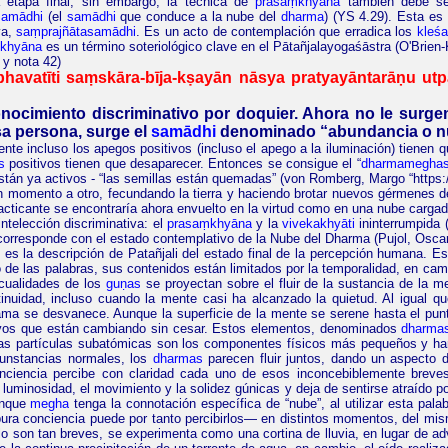
 etapa final, sin embargo, la técnica de
prasaṃkhyāna
también debe se
amādhi
(el
samādhi
que conduce a la nube del
dharma
) (YS 4.29). Esta es 
va,
saṃprajñātasamādhi
. Es un acto de contemplación que erradica los
kleś
khyāna
es un término soteriológico clave en el Pātañjalayogaśāstra
(O'Brien-
 y nota 42)
bhavatīti
saṃskāra-bīja-
kṣayān
nāsya
pratyayāntarāṇu
utp
cimiento discriminativo por doquier. Ahora no le surgen 
sa persona, surge el
samādhi
denominado “abundancia o n
ente incluso los apegos positivos (incluso el apego a la iluminación) tienen
s
positivos tienen que desaparecer. Entonces se consigue el “
dharmamegha
stán ya activos - “las semillas están quemadas”
(
von
Romberg, Margo “
https
momento a otro, fecundando la tierra y haciendo brotar nuevos gérmenes de 
practicante se encontraría ahora envuelto en la virtud como en una nube carg
intelección discriminativa: el
prasaṃkhyāna
y la
vivekakhyāti
ininterrumpida 
 corresponde con el estado contemplativo de la Nube del Dharma (Pujol, Osca
, es la descripción de Patañjali del estado final de la percepción humana. 
 las palabras, sus contenidos están limitados por la temporalidad, en cambio
 cualidades de los
guṇas
se proyectan sobre el fluir de la sustancia de la m
inuidad, incluso cuando la mente casi ha alcanzado la quietud. Al igual q
ama se desvanece. Aunque la superficie de la mente se serene hasta el punt
tivos que están cambiando sin cesar. Estos elementos, denominados
dharma
e las partículas subatómicas son los componentes físicos más pequeños y han
cunstancias normales, los
dharmas
parecen fluir juntos, dando un aspecto d
nciencia percibe con claridad cada uno de esos inconcebiblemente breve
luminosidad, el movimiento y la solidez
gúnicas
y deja de sentirse atraído p
unque
megha
tenga la connotación específica de “nube”, al utilizar esta palabr
pura conciencia puede por tanto percibirlos— en distintos momentos, del mism
elo son tan breves, se experimenta como una cortina de lluvia, en lugar de ad