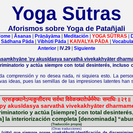
Yoga Sūtras
Aforismos sobre Yoga de Patañjali
-Home
|
Āsanas
|
Prāṇāyāma
|
Meditación
|
YOGA SŪTRAS
|
|
Sādhana Pāda
|
Vibhūti Pāda
|
KAIVALYA PĀDA
|
Vocabula
Anterior
|
IV.29
|
Siguiente
rasaṃkhyāne ’py akusīdasya sarvathā vivekakhyāter dhar
iminatorio y actúa siempre con total desinterés, incluso
a comprensión y no desea nada, ni siquiera esto.
La perso
evas ideas, pues las semillas de las impresiones latentes han 
प्रसङ्ख्यानेऽप्यकुसीदस्य
सर्वथा
विवेकख्यातेर्धर्ममेघः
समाधिः॥२९॥
py akusīdasya sarvathā vivekakhyāter dharma
minatorio y actúa [siempre] con total desinteré
a] la interiorización completa [denominada] “abu
(Traducción propia)
(Otras traducciones)
 (
citta
) que siempre posee
vivekakhyāti
-identificación de discernimie