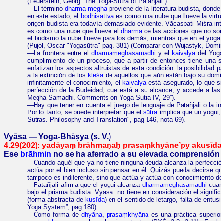
(Feuerstein, Georg “
The Yoga-Sūtra
of
Patañjali
”).
—El término
dharma
-
megha
proviene de la literatura budista, dond
en este estado, el
bodhisattva
es como una nube que llueve la virt
origen budista era todavía demasiado evidente. Vācaspati Miśra i
es como una nube que llueve el
dharma
de las acciones que no son 
el budismo la nube llueve para los demás, mientras que en el yoga 
(Pujol, Oscar "Yogasūtra"
pag.
381) (Comparar con
Wujastyk, Domin
—
La frontera entre el
dharmameghasamādhi
y el
kaivalya
del Yoga
cumplimiento de un proceso, que a partir de entonces tiene una so
enfatizan los aspectos altruistas de esta condición: la posibilidad 
a la extinción de los
kleśa
de aquellos que aún están bajo su domin
infinitamente el conocimiento, el
kaivalya
está asegurado, lo que si
perfección de la Budeidad, que está a su alcance, y accede a las
Megha
Samadhi
.
Comments
on
Yoga Sutra IV, 29”).
—
Hay que tener en cuenta el juego de lenguaje de
Patañjali
o la i
Por lo tanto, se puede interpretar que el
sūtra
implica que un yogui
Sutras
.
Philosophy and Translation",
pag
146, nota 69)
.
Vyāsa
—
Yoga-
Bhāṣya
(s. V.)
4.29(202):
yadāyaṃ
brāhmaṇaḥ
prasaṃkhyāne
’
py
akusīd
Ese
brāhmin
no se ha aferrado a su elevada comprensión y
—Cuando aquél que ya no tiene ninguna deuda alcanza la perfecció
actúa por el bien incluso sin pensar en él. Quizás pueda decirse 
tampoco es indiferente, sino que actúa y actúa con conocimiento 
—Patañjali afirma que el yogui alcanza
dharmameghasamādhi
cuan
bajo el prisma budista. Vyāsa
no tiene en consideración el signif
(forma abstracta de
kusīda
) en el sentido de letargo, falta de ent
Yoga System”, pag 180).
—Como forma de
dhyāna
,
prasaṃkhyāna
es una práctica superi