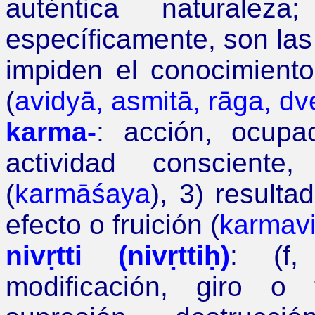
auténtica naturaleza
específicamente, son las
impiden el conocimiento
(
avidyā, asmitā, rāga, d
karma-
: acción, ocupa
actividad conscient
(
karm
āśaya
),
3) resulta
e
fecto o fruición (
karma
v
nivṛtti (nivṛttiḥ)
: (f
modificación, giro o 