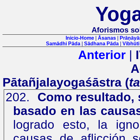
Yoga
Aforismos so
Inicio-Home
|
Āsanas
|
Prāṇāy
Samādhi Pāda
|
Sādhana Pāda
|
Vibhūt
Anterior
|
A
Pātañjalayogaśāstra (
t
202.
Como resultado, 
basado en las causas
logrado esto, la igno
causas de aflicción s