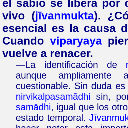
el sabio se libera por
vivo (
jīvanmukta
).
¿
Có
esencial es la causa d
Cuando
viparyaya
pie
vuelve a renacer.
—
La identificación de
aunque ampliamente a
cuestionable. Sin duda es
nirvikalpasam
ā
dhi
sin, por
sam
ā
dhi
, igual que los otr
estado temporal.
J
ī
vanmuk