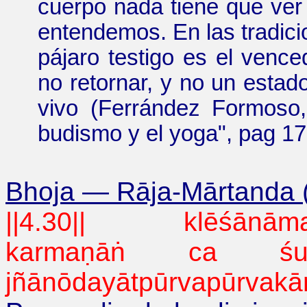
cuerpo nada tiene que ver 
entendemos. En las tradicio
pájaro testigo es el vence
no retornar, y no un estado
vivo
(Ferrández Formoso,
budismo y el yoga
", pag 17
Bhoja
—
Rāja-Mārtanda 
||4.30|| klēśānāmavi
karmaṇāṅ ca śuklā
jñānōdayātpūrvapūrvakāra