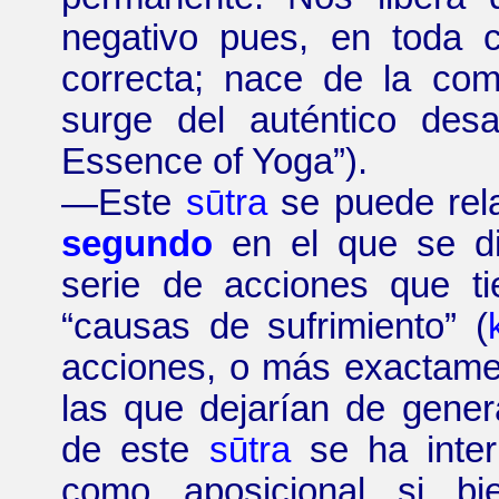
negativo pues, en toda c
correcta; nace de la co
surge del auténtico de
Essence of Yoga
”
).
—
Este
sūtra
se puede rel
segundo
en el que se di
serie de acciones que t
“
causas de sufrimiento
”
(
acciones, o más exactamen
las que dejarían de gener
de este
sūtra
se ha inte
como aposicional si bi