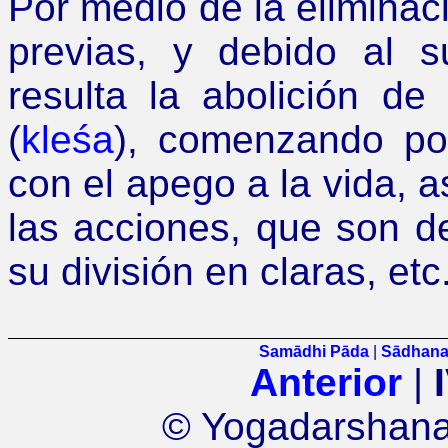
Por medio de la eliminac
previas, y debido al s
resulta la abolición de
(
kleśa
), comenzando por
con el apego a la vida, a
las acciones, que son d
su división en claras, etc
Samādhi Pāda
|
Sādhana
Anterior
|
© Yogadarshana