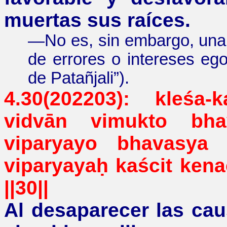
muertas sus raíces.
—
No es, sin embargo, una 
de errores o intereses eg
de Patañjali
”
).
4.30(202203): kleśa-
vidvān vimukto bh
viparyayo bhavasya
viparyayaḥ kaścit kenac
||30||
Al desaparecer
las cau