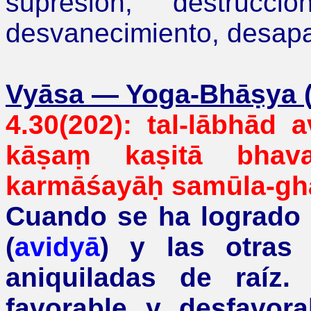
supresión, destrucci
desvanecimiento, desapa
Vyāsa
—
Yoga-Bhāṣya (s
4.30(202): tal-lābhād
kāṣaṃ kaṣitā bhava
karmāśayāḥ samūla-ghā
Cuando se ha logrado e
(
avidyā
) y las otras
aniquiladas de raíz
favorable y desfavora