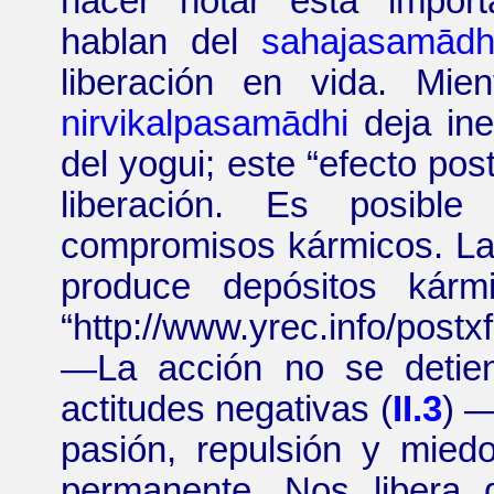
hacer notar esta import
hablan del
sahajasam
ā
dh
liberación en vida. Mie
nirvikalpasam
ā
dhi
deja ine
del yogui; este
“
efecto post
liberación. Es posib
compromisos kármicos. La 
produce depósitos kárm
“
http://www.yrec.info/postx
—
La acción no se detie
actitudes negativas (
II.3
)
pasión, repulsión y mied
permanente. Nos libera 