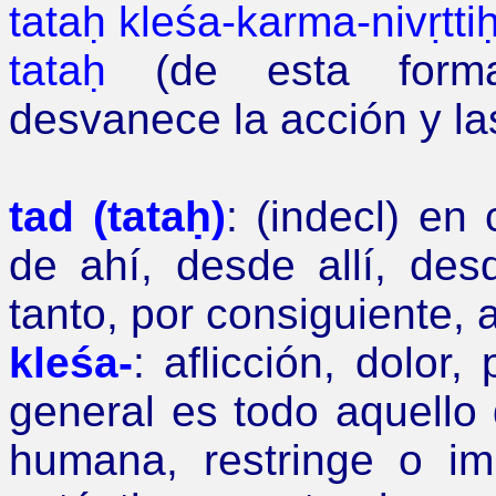
tataḥ kleśa-karma-nivṛtti
tataḥ
(de esta form
desvanece la acción y la
tad (tataḥ)
: (indecl)
en 
de ahí, desde allí, des
tanto, por consiguiente, 
kleśa-
: aflicción, dolor,
general es todo aquello 
humana, restringe o im