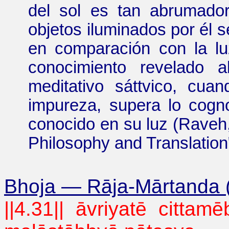
del sol es tan abrumado
objetos iluminados por él s
en comparación con la l
conocimiento revelado 
meditativo
sáttvico
, cuan
impureza, supera lo cogno
conocido en su luz
(
Raveh
Philosophy
and
Translation
Bhoja
—
Rāja-Mārtanda 
||4.31||
āvriyatē
cittamē