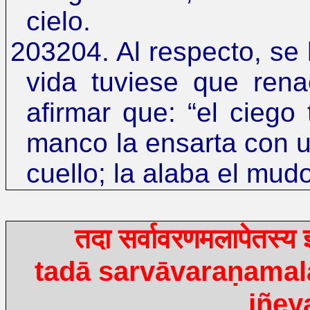
cielo.
203204. Al respecto, se 
vida tuviese que ren
afirmar que:
“
el ciego 
manco la ensarta con u
cuello; la alaba el mud
तदा
सर्वावरणमलापेतस्य
ज
tadā sarvāvaraṇamal
jñey