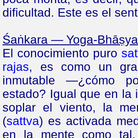
dificultad. Este es el sent
Śaṅkara
—
Yoga-Bhāṣya-V
El conocimiento puro
sat
rajas
, es como un gran
inmutable
—¿
cómo po
estado? Igual que en la
soplar el viento, la 
(
sattva
) es activada med
en la mente
como tal,