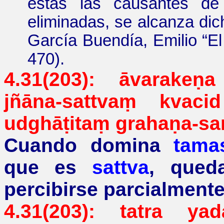
éstas las causantes de 
eliminadas, se alcanza di
García Buendía, Emilio
“
El
470
).
4.31(203):
āvarakeṇa
jñāna-
sattvaṃ
kvacid
udghāṭitaṃ
grahaṇa-
sa
Cuando domina
tama
que es
sattva
, qued
percibirse parcialment
4.31(203): tatra y