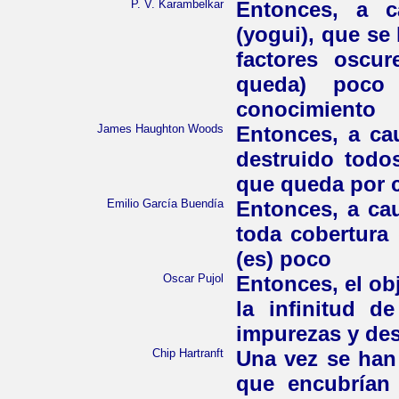
P. V. Karambelkar
Entonces, a c
(yogui), que se 
factores oscur
queda) poco
conocimiento
James Haughton Woods
Entonces, a ca
destruido todo
que queda por 
Emilio García Buendía
Entonces, a cau
toda cobertura
(es) poco
Oscar Pujol
Entonces, el ob
la infinitud 
impurezas y des
Chip Hartranft
Una vez se han
que encubrían 