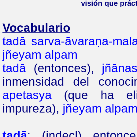
visión que prác
Vocabulario
tadā sarva-āvaraṇa-mal
jñeyam alpam
tadā
(entonces),
jñānas
inmensidad del conoci
apetasya
(que ha eli
impureza),
jñeyam alpa
tadā
: (indecl) enton