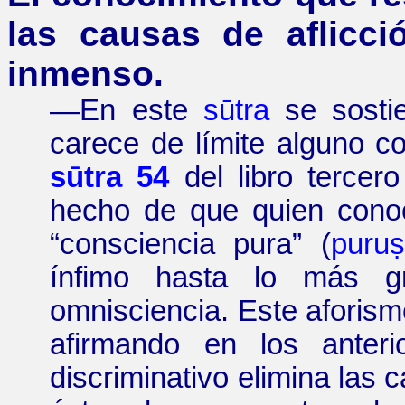
las causas de aflicc
inmenso.
—
En este
sūtra
se sosti
carece de límite alguno c
sūtra 54
del libro tercer
hecho de que quien cono
“
consciencia pura
”
(
puru
ínfimo hasta lo más g
omnisciencia. Este aforism
afirmando en los anteri
discriminativo elimina las