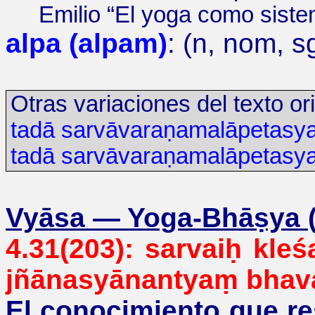
Emilio
“
El yoga como sistem
alpa (alpam)
: (n, n
om, s
Otras variaciones del texto ori
tadā sarvāvaraṇamalāpetasy
tadā sarvāvaraṇamalāpetasy
Vyāsa
—
Yoga-Bhāṣya (s
4.31(203):
sarvaiḥ
kleś
jñānasyānantyaṃ
bhava
El conocimiento que re