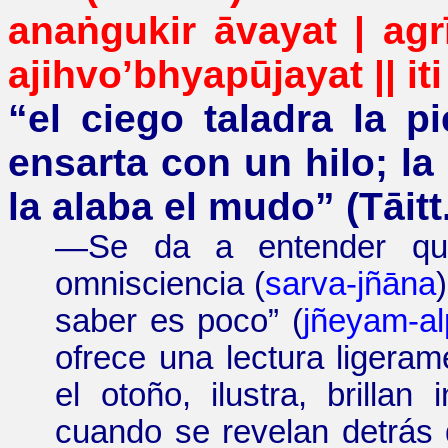
anaṅgukir
āvayat
|
agr
ajihvo
’
bhyapūjayat
|| iti
“
el ciego taladra la p
ensarta con un hilo; la
la alaba el mudo
”
(
Tāitt
—
Se da a entender q
omnisciencia (
sarva-jñāna
saber es poco” (
jñeyam-a
ofrece una lectura ligeram
el otoño, ilustra, brilla
cuando se revelan detrás 