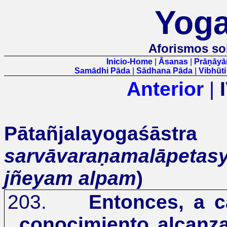
Yoga
Aforismos so
Inicio-Home
|
Āsanas
|
Prāṇāy
Samādhi Pāda
|
Sādhana Pāda
|
Vibhūt
Anterior
|
Pātañjalay
sarvāvaraṇamalāpet
jñeyam alpam
)
203.
Entonces, a c
conocimiento alcanz