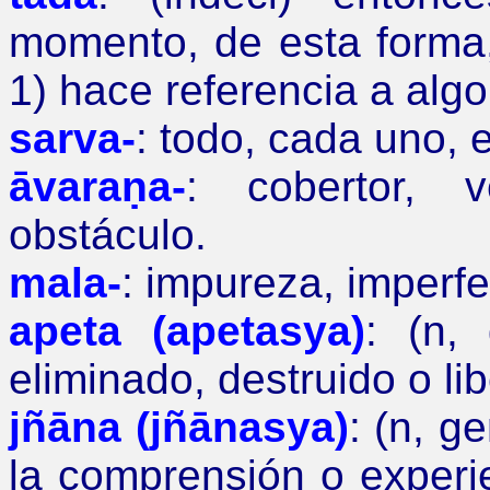
momento, de esta forma
1) hace referencia a algo
sarva-
:
todo, cada uno, 
āvaraṇa-
:
cobertor, v
obstáculo.
mala-
:
impureza, imperfe
apeta (apetasya)
: (n,
eliminado, destruido o li
jñāna (jñānasya)
: (n, g
la comprensión o experien