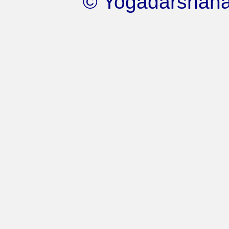
© Yogadarshana