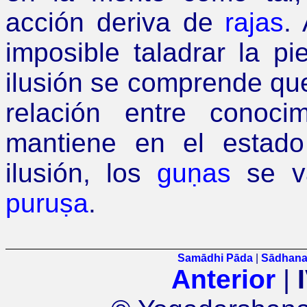
acción deriva de
rajas
.
imposible taladrar la pi
ilusión se comprende que 
relación entre conoc
mantiene en el estado
ilusión, los
guṇas
se v
puruṣa
.
Samādhi Pāda
|
Sādhana
Anterior
|