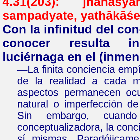
4.31(203): jñānas
sampadyate
,
yathākāś
Con la infinitud del co
conocer resulta in
luciérnaga en el (inmen
—
La finita conciencia emp
de la realidad a cada 
aspectos permanecen ocu
natural o imperfección de 
Sin embargo, cuand
conceptualizadora, la conc
sí mismas. Paradójicame