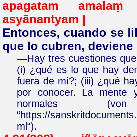
apagatam
amalaṃ
b
asyānantyam
|
Entonces, cuando se li
que lo cubren, deviene i
—
Hay tres cuestiones que
(i)
¿
qué es lo que hay den
fuera de mí?; (
iii
)
¿
qué ha
por conocer. La mente 
normales
(
von
“
https://sanskritdocuments
ml
“
).