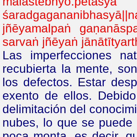
malāstēbhyō.pētasya
śaradgagananibhasyā
||
n
jñēyamalpaṅ
gaṇanāsp
sarvaṅ
jñēyaṅ
jānātītyar
Las imperfecciones nat
recubierta la mente, so
los defectos. Estar desp
exento de ellos. Debido
delimitación del conocimi
nubes, lo que se puede 
poca monta, es decir, q