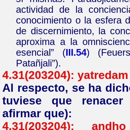
actividad de la concien
conocimiento o la esfera d
de discernimiento, la con
aproxima a la omniscienc
esencial
”
(
III.54
)
(Feuer
Patañjali
”
).
4.31(203204):
yatredam
Al respecto, se ha dich
tuviese que renacer
afirmar que):
4.31(203204):
andho