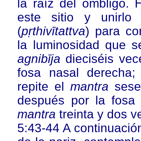
la raíz del ombligo.
este sitio y unirlo
(
pṛthivītattva
) para co
la luminosidad que s
agnibīja
dieciséis vece
fosa nasal derecha; 
repite el
mantra
sesen
después por la fosa 
mantra
treinta y dos v
5:43-44 A continuación