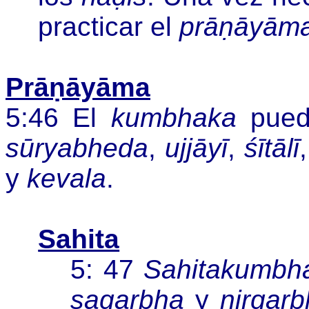
practicar el
prāṇāyām
Prāṇāyāma
5:46 El
kumbhaka
pued
sūryabheda
,
ujjāyī
,
śītālī
y
kevala
.
Sahita
5: 47
Sahitakumbh
sagarbha
y
nirgar