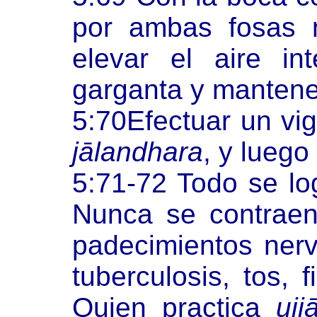
por ambas fosas n
elevar el aire i
garganta y mantene
5:70Efectuar un vi
jālandhara
, y luego
5:71-72 Todo se l
Nunca se contraen
padecimientos nervi
tuberculosis, tos, 
Quien practica
ujj