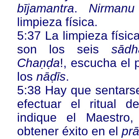
bījamantra
.
Nirmanu
limpieza física.
5:37 La limpieza físic
son los seis
sādh
Chaṇḍa
!, escucha el
los
nāḍīs
.
5:38 Hay que sentars
efectuar el ritual 
indique el Maestro,
obtener éxito en el
pr