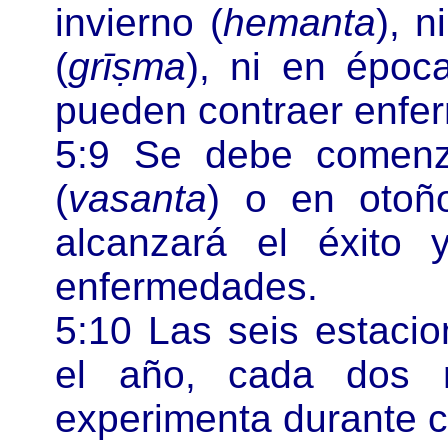
invierno (
hemanta
), n
(
grīṣma
), ni en época
pueden contraer enfe
5:9 Se debe comenza
(
vasanta
) o en otoñ
alcanzará el éxito
enfermedades.
5:10 Las seis estaci
el año, cada dos 
experimenta durante 