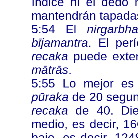
índice ni el dedo
mantendrán tapadas
5:54 El
nirgarbh
bījamantra
. El pe
recaka
puede exten
mātrās
.
5:55 Lo mejor es
pūraka
de 20 segu
recaka
de 40. Die
medio, es decir, 
bajo, es decir, 124