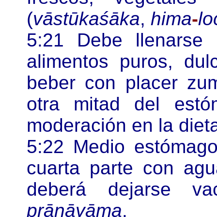
(
vāstūkaśāka
,
hima
-
lo
5:21 Debe llenarse
alimentos puros, dul
beber con placer zum
otra mitad del est
moderación en la diet
5:22 Medio estómago
cuarta parte con agu
deberá dejarse va
prāṇāyāma
.