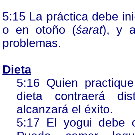
5:15 La práctica debe in
o en otoño (
śarat
), y 
problemas.
Dieta
5:16 Quien practiqu
dieta contraerá di
alcanzará el éxito.
5:17 El yogui debe c