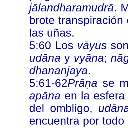
jālandharamudrā
. 
brote transpiración 
las uñas.
5:60 Los
vāyus
son
udāna
y
vyāna
;
nā
dhananjaya
.
5:61-62
Prāṇa
se mu
apāna
en la esfera
del ombligo,
udān
encuentra por todo 