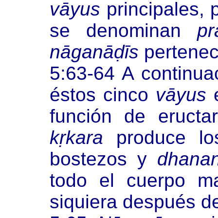
vāyus
principales, 
se denominan
pr
nāganāḍīs
pertenece
5:63-64 A continua
éstos cinco
vāyus
e
función de eructa
kṛkara
produce lo
bostezos y
dhanan
todo el cuerpo ma
siquiera después de