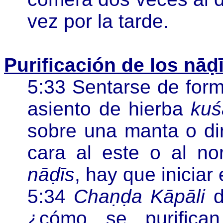
vez por la tarde.
Purificación de los nāḍ
5:33 Sentarse de for
asiento de hierba
kuś
sobre una manta o dir
cara al este o al no
nāḍīs
, hay que iniciar
5:34
Chaṇḍa Kāpāli
d
¿
cómo se purific