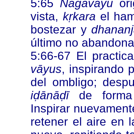
5:65
Nāgavāyu
ori
vista,
kṛkara
el ham
bostezar y
dhanan
último no abandona
5:66-67 El practic
vāyus
, inspirando 
del ombligo; desp
iḍānāḍī
de forma 
Inspirar nuevamente
retener el aire en 