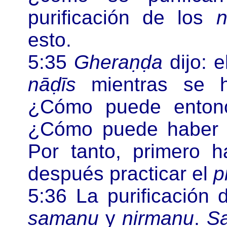
purificación de los
n
esto.
5:35
Gheraṇḍa
dijo: 
nāḍīs
mientras se ha
¿
Cómo puede enton
¿
Cómo puede haber 
Por tanto, primero h
después practicar el
p
5:36 La purificación
samanu
y
nirmanu
.
S