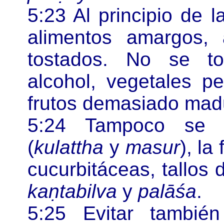
5:23 Al principio de l
alimentos amargos, 
tostados. No se to
alcohol, vegetales p
frutos demasiado madu
5:24 Tampoco se t
(
kulattha
y
masur
), la
cucurbitáceas, tallos
kaṇtabilva
y
palāśa
.
5:25 Evitar tambi