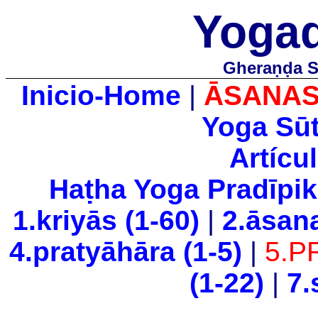
Yoga
Gheraṇḍa S
Inicio-Home
|
ĀSANA
Yoga Sūt
Artícu
Haṭha Yoga Pradīpi
1.kriyās (1-60)
|
2.āsana
4.pratyāhāra (1-5)
|
5.P
(1-22)
|
7.