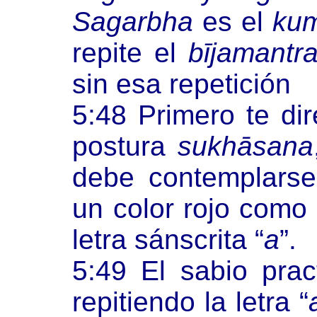
Sagarbha
es el
ku
repite el
bījamantr
sin esa repetición
5:48 Primero te di
postura
sukhāsana
debe contemplars
un color rojo como 
letra sánscrita
“
a
”
.
5:49 El sabio prac
repitiendo la letra
“