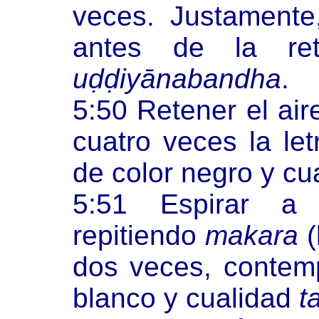
veces. Justamente, 
antes de la ret
uḍḍiyānabandha
.
5:50 Retener el air
cuatro veces la le
de color negro y cu
5:51 Espirar a
repitiendo
makara
(
dos veces, conte
blanco y cualidad
t