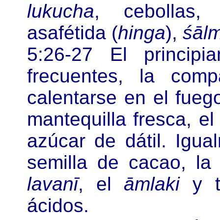
lukucha
, cebollas,
asafétida (
hinga
),
śāl
5:26-27 El principi
frecuentes, la com
calentarse en el fue
mantequilla fresca, e
azúcar de dátil. Igua
semilla de cacao, la 
lavanī
, el
āmlaki
y t
ácidos.