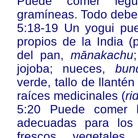
Puede comer legu
gramíneas. Todo debe 
5:18-19 Un yogui pue
propios de la India 
del pan,
mānakachu
jojoba; nueces,
bun
verde, tallo de llanté
raíces medicinales (
ri
5:20 Puede comer l
adecuadas para los 
frescos, vegetale