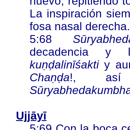
nuevo, repitiendo t
La inspiración siem
fosa nasal derecha
5:68
Sūryabhe
decadencia y l
kuṇḍalinīśakti
y aum
Chaṇḍa
!, as
Sūryabhedakumbh
Ujjāyī
5:69 Con la boca cer