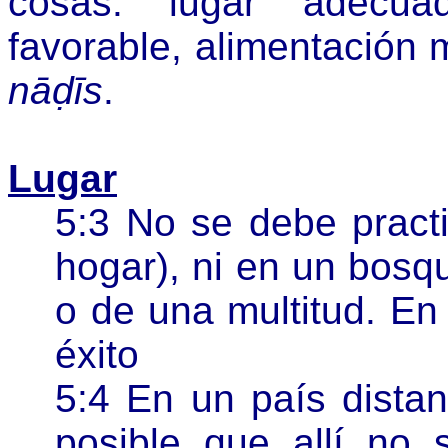
cosas: lugar adecuad
favorable, alimentación 
nāḍīs
.
Lugar
5:3 No se debe pract
hogar), ni en un bosq
o de una multitud. En 
éxito
5:4 En un país distan
posible que allí no