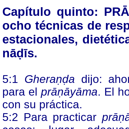
Capítulo quinto: PR
ocho técnicas de res
estacionales, dietétic
nāḍīs.
5:1
Gheraṇḍa
dijo: ah
para el
prāṇāyāma
. El 
con su práctica.
5:2 Para practicar
prāṇ