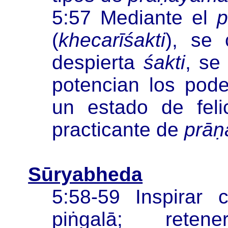
5:57 Mediante el
p
(
khecarīśakti
), se 
despierta
śakti
, se
potencian los pod
un estado de feli
practicante de
prā
Sūryabheda
5:58-59 Inspirar
piṅgalā; rete