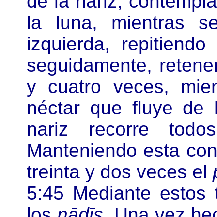
de la nariz, contempla
la luna, mientras s
izquierda, repitiend
seguidamente, retener
y cuatro veces, mie
néctar que fluye de 
nariz recorre tod
Manteniendo esta cont
treinta y dos veces el
5:45 Mediante estos
los
nāḍīs
. Una vez he