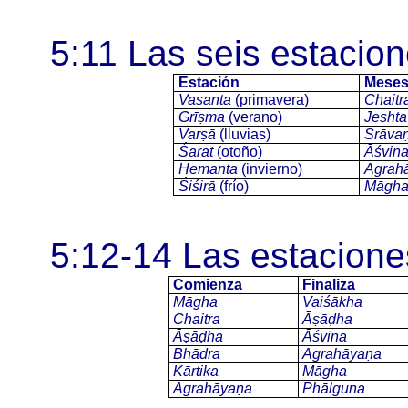
5:11 Las seis estacio
Estación
Mese
Vasanta
(primavera)
Chaitr
Grīṣma
(verano)
Jeshta
Varṣā
(lluvias)
Srāva
Śarat
(otoño)
Āśvin
Hemanta
(invierno)
Agrah
Śiśirā
(frío)
Māgh
5:12-14 Las estacion
Comienza
Finaliza
Māgha
Vaiśākha
Chaitra
Āṣāḍha
Āṣāḍha
Āśvina
Bhādra
Agrahāyaṇa
Kārtika
Māgha
Agrahāyaṇa
Phālguna