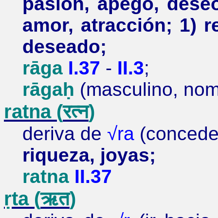
pasión, apego, dese
amor, atracción; 1) 
deseado;
rāga
I.37
-
II.3
;
rāga
ḥ
(masculino, nomi
ratna
(
रत्न
)
deriva de
√ra
(conceder
riqueza, joyas;
ratna
II.37
ṛta
(
ऋत
)