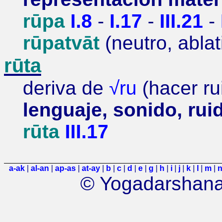
rūpa
I.8
-
I.17
-
III.21
-
rūpatv
āt
(neutro, ablat
rūta
deriva de
√
ru
(hacer ru
lenguaje,
sonido, rui
rūta
III.17
a-
ak
|
al-
an
|
ap
-as
|
at-ay
|
b
|
c
|
d
|
e
|
g
|
h
|
i
|
j
|
k
|
l
|
m
|
© Yogadarshana