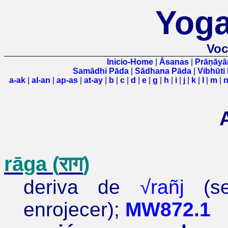
Yoga
Voc
Inicio-Home
|
Āsanas
|
Prāṇāy
Samādhi Pāda
|
Sādhana Pāda
|
Vibhūti
a-
ak
|
al-
an
|
ap
-as
|
at-ay
|
b
|
c
|
d
|
e
|
g
|
h
|
i
|
j
|
k
|
l
|
m
|
rāga
(
राग
)
deriva de
√
rañj
(sen
enrojecer);
MW872.1