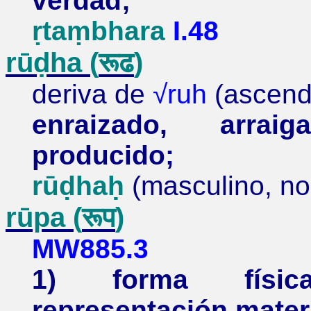
verdad;
ṛtaṃbhara
I.48
rūḍha
(
रूढ
)
deriva de
√
ruh
(ascende
enraizado, arrai
producido;
rūḍhaḥ
(masculino, no
rūpa
(
रूप
)
MW885.3
1) forma física
representación materi