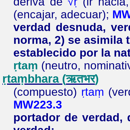
deriva de
√ṛ
(ir hacia,
(encajar, adecuar);
MW
verdad desnuda, ver
norma, 2) se asimila 
establecido por la nat
ṛtaṃ
(neutro, nominati
ṛtaṃbhara
(
ऋतभर
)
(compuesto)
ṛtaṃ
(ve
MW223.3
portador de verdad, 