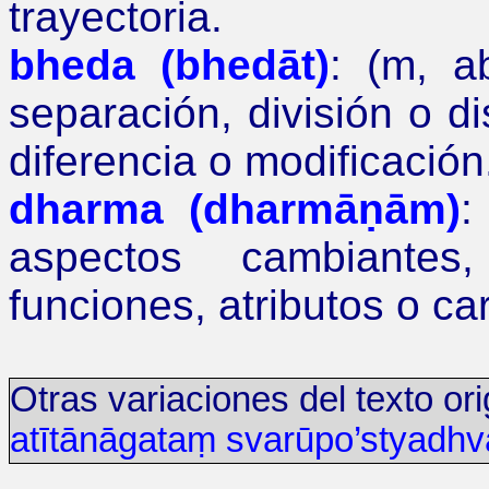
trayectoria.
bheda (bhedāt)
: (m, ab
separación, división o di
diferencia o modificación
dharma (dharmāṇām)
:
aspectos cambiantes,
funciones, atributos o ca
Otras variaciones del texto ori
atītānāgataṃ
svarūpo’styad