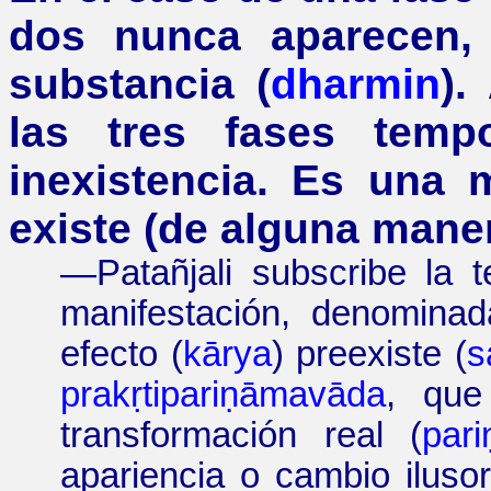
dos nunca aparecen,
substancia
(
dharmin
).
las tres fases temp
inexistencia. Es una 
existe (de alguna maner
—
Patañjali subscribe la 
manifestación, denomina
efecto (
kārya
) preexiste (
s
prakṛtipariṇāmavāda
, que
transformación real (
par
apariencia o cambio iluso