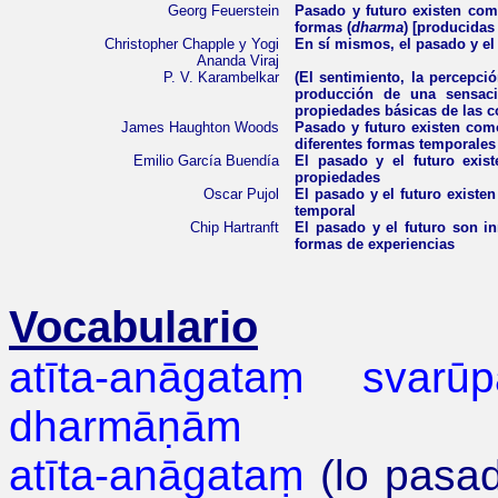
Georg Feuerstein
Pasado y futuro existen como 
formas (
dharma
) [producidas
Christopher Chapple y Yogi
En sí mismos, el pasado y el 
Ananda Viraj
P. V.
Karambelkar
(El sentimiento, la percepció
producción de una sensaci
propiedades básicas de las c
James Haughton Woods
Pasado y futuro existen como
diferentes formas temporales
Emilio García Buendía
El pasado y el futuro exist
propiedades
Oscar Pujol
El pasado y el futuro existen
temporal
Chip Hartranft
El pasado y el futuro son i
formas de experiencias
Vocabulario
atīta-anāgataṃ svar
dharmāṇām
atīta-anāgataṃ
(lo pasad