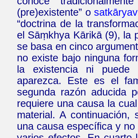
conoce tradicionalme
(pre)existente
”
o
satkārya
“
doctrina de la transformac
el
Sāṃkhya Kārikā (9)
, la
se basa en cinco argumento
no existe bajo ninguna for
la existencia ni puede
aparezca. Este es el f
segunda razón aducida 
requiere una causa la cual
material. A continuación,
una causa específica y no 
varios efectos. En cuarto 