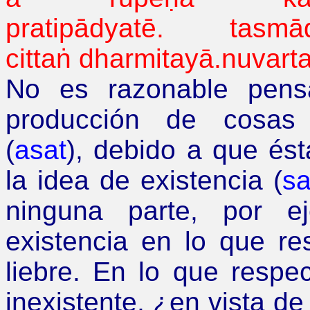
pratipādyatē
.
tasmā
cittaṅ
dharmitayā.nuvar
No es razonable pens
producción de cosas 
(
asat
), debido a que és
la idea de existencia (
sa
ninguna parte, por e
existencia en lo que r
liebre. En lo que respe
inexistente,
¿
en vista d