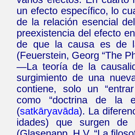
un efecto específico, lo c
de la relación esencial de
preexistencia del efecto e
de que la causa es de l
(Feuerstein, Georg
“
The P
—
La teoría de la causal
surgimiento de una nueva
contiene, solo un
“
entra
como
“
doctrina de la e
(
satkāryavāda
). La diferen
idades
) que surgen de e
(Glasenapp, H.V.
“
La filos