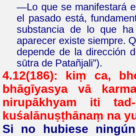
—
Lo que se manifestará en
el pasado está, fundament
substancia de lo que ha
aparecer existe siempre. 
depende de la dirección 
sūtra de Patañjali
”
).
4.12(186): kiṃ ca, bh
bhāgīyasya
vā
karm
nirupākhyam
iti tad-
kuśalānuṣṭhānaṃ
na
yu
Si no hubiese ningún