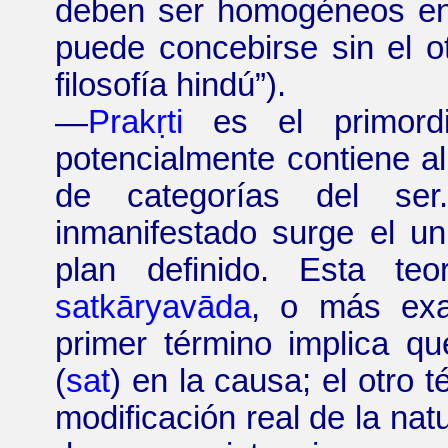
deben ser homogéneos en 
puede concebirse sin el o
filosofía hindú
”
).
—
Prakṛti
es el primor
potencialmente contiene al
de categorías del se
inmanifestado surge el un
plan definido. Esta te
satkāryavāda
, o más ex
primer término implica qu
(
sat
) en la causa; el otro 
modificación real de la nat