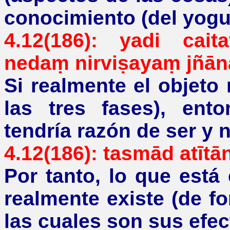
conocimiento (del yogui
4.12(186):
yadi
caita
nedaṃ
nirviṣayaṃ jñā
Si realmente el objeto
las tres fases), ent
tendría razón de ser y n
4.12(186): tasmād atīt
Por tanto, lo que está
realmente existe (de f
las cuales son sus efec