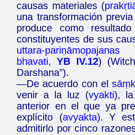
causas materiales (
prakṛti
una transformación previa 
produce como resultado 
constituyentes de sus caus
uttara-
pariṇāmopajanas
t
bhavati,
YB IV.12
)
(
Witch
Darshana
”
).
—
De acuerdo con el
sāṃk
venir a la luz
(
vyakti
), l
anterior en el que ya pr
explícito (
avyakta
). Y es
admitirlo por cinco razone