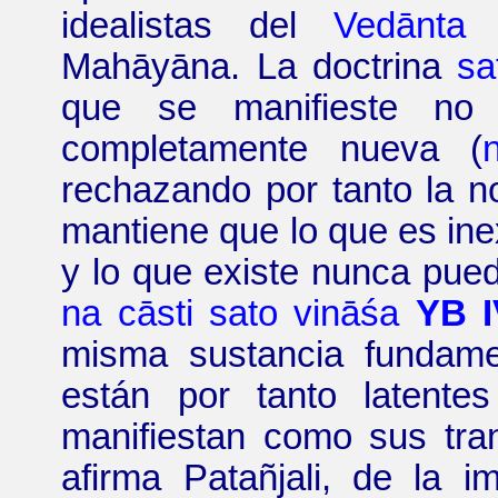
idealistas del
Vedānta
y
Mahāyāna. La doctrina
sa
que se manifieste no
completamente nueva (
rechazando por tanto la n
mantiene que lo que es ine
y lo que existe nunca pued
na
cāsti
sato
vināśa
YB I
misma sustancia fundame
están por tanto latente
manifiestan como sus tr
afirma Patañjali, de la 