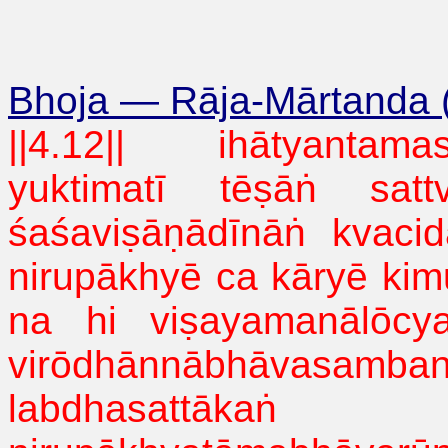
Bhoja
—
Rāja-Mārtanda 
||4.12||
ihātyantama
yuktimatī
tēṣāṅ
sat
śaśaviṣāṇādīnāṅ
kvacid
nirupākhyē
ca
kāryē
kim
na hi
viṣayamanālōcy
virōdhānnābhāvasamban
labdhasattākaṅ