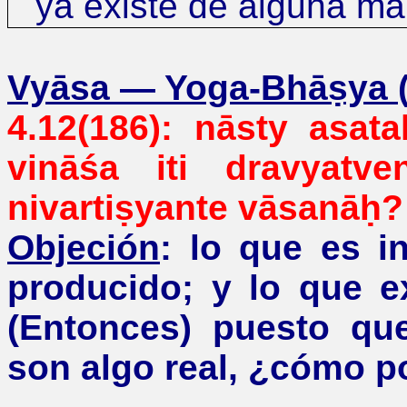
ya existe de alguna ma
Vyāsa
—
Yoga-Bhāṣya (s
4.12(186):
nāsty
asata
vināśa
iti
dravyatve
nivartiṣyante
vāsanāḥ
? 
Objeción
:
lo que es i
producido; y lo que e
(Entonces) puesto qu
son algo real,
¿
cómo po