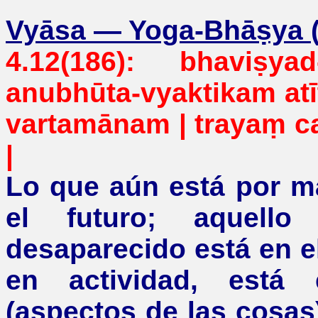
Vyāsa
—
Yoga-Bhāṣya (s
4.12(186):
bhaviṣyad
anubhūta-
vyaktikam
atī
vartamānam
| trayaṃ
c
|
Lo que aún está por m
el futuro; aquello
desaparecido está en e
en actividad, está 
(aspectos de las cosas