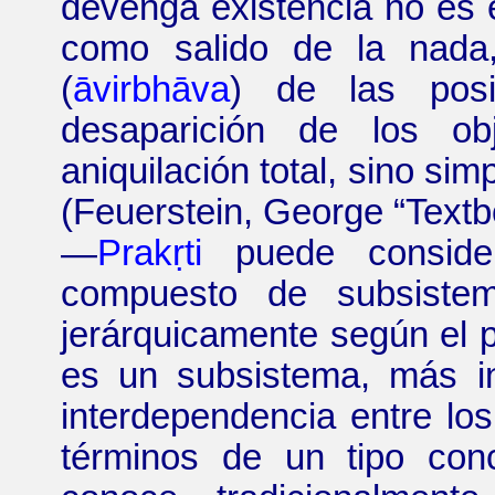
devenga existencia no es
como salido de la nada,
(
āvirbhāva
) de las posi
desaparición de los obj
aniquilación total, sino si
(Feuerstein, George
“
Text
—
Prakṛti
puede consid
compuesto de subsistem
jerárquicamente según el 
es un subsistema, más in
interdependencia entre los
términos de un tipo con