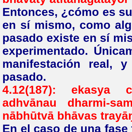
Entonces,
¿
cómo es su 
en sí mismo, como alg
pasado existe en sí m
experimentado. Únicam
manifestación real, 
pasado.
4.12(187):
ekasya
adhvānau
dharmi-sa
nābhūtvā
bhāvas
tray
En el caso de una fase 