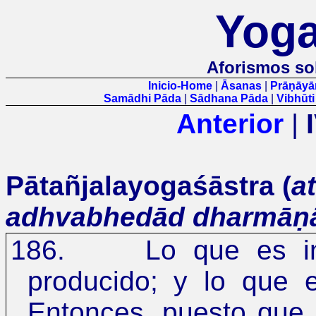
Yoga
Aforismos so
Inicio-Home
|
Āsanas
|
Prāṇāy
Samādhi Pāda
|
Sādhana Pāda
|
Vibhūt
Anterior
|
Pātañjalayogaśāstra (
a
adhvabhedād dharmā
186.
Lo que es i
producido; y lo que 
Entonces, puesto que 