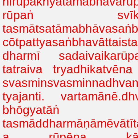
nirupākhyatāmabhāvarū
rūpaṅ
svī
tasmātsatāmabhāvasaṅb
cōtpattyasaṅbhavāttaist
dharmī
sadaivaikarūpa
tatraiva
tryadhikatvēna
svasminsvasminnadhvan
tyajanti
.
vartamānē.dh
bhōgyatāṅ
tasmāddharmāṇāmēvātīt
a
rūpēṇa
k