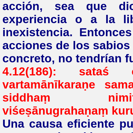
acción, sea que di
experiencia o a la li
inexistencia. Entonces
acciones de los sabios 
concreto, no tendrían 
4.12(186):
sataś
vartamānīkaraṇe
sama
siddhaṃ
nimi
viśeṣānugrahaṇaṃ
kur
Una causa eficiente pu