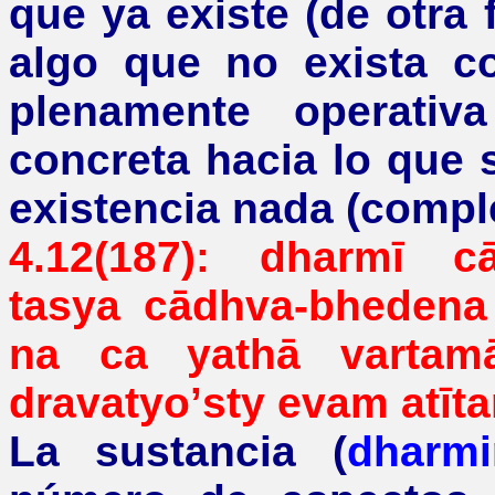
que ya existe (de otra
algo que no exista c
plenamente operativ
concreta hacia lo que s
existencia nada (compl
4.12(187):
dharmī
c
tasya
cādhva-bhedena
na ca yathā vartamā
dravatyo
’
sty evam atīt
La sustancia (
dharmi