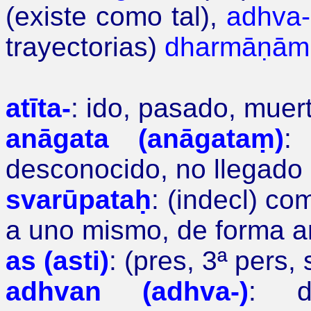
(existe como tal),
adhva-
trayectorias)
dharmāṇām
atīta-
: ido, pasado, muer
anāgata (anāgataṃ)
:
desconocido, no llegado 
svarūpataḥ
: (indecl) co
a uno mismo, de forma a
as (asti)
: (pres, 3
ª
pers, s
adhvan (adhva-)
: d