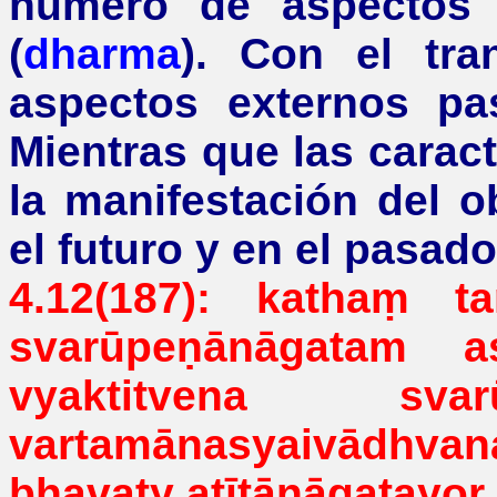
número de aspectos o
(
dharma
). Con el tra
aspectos externos pa
Mientras que las caract
la manifestación del ob
el futuro y en el pasado
4.12(187):
kathaṃ t
svarūpeṇānāgatam
as
vyaktitvena
svar
vartamānasyaivādhvan
bhavaty
atītānāgatayor