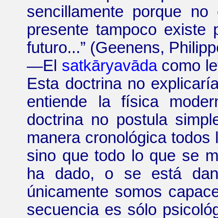
sencillamente porque no 
presente tampoco existe
futuro...
”
(Geenens, Philip
—
El
satkāryavāda
como ley
Esta doctrina no explicarí
entiende la física moder
doctrina no postula simp
manera cronológica todos l
sino que todo lo que se ma
ha dado, o se está dan
únicamente somos capaces
secuencia es sólo psicoló