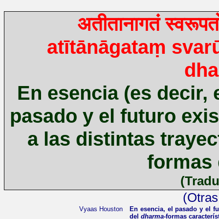
अतीतानागतं
स्वरूपतो
atītānāgataṃ svar
dh
En esencia (es decir, 
pasado y el futuro exis
a las distintas traye
formas 
(Tradu
(Otras
Vyaas Houston
En esencia, el pasado y el fu
del
dharma
-formas caracterís